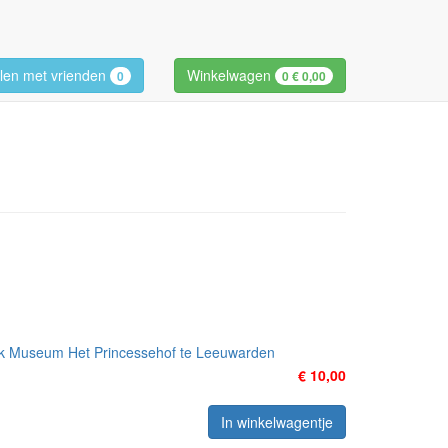
len met vrienden
Winkelwagen
0
0
€ 0,00
ijk Museum Het Princessehof te Leeuwarden
€ 10,00
In winkelwagentje