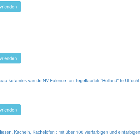
vrienden
vrienden
uveau-keramiek van de NV Faience- en Tegelfabriek "Holland" te Utrech
vrienden
iesen, Kacheln, Kachelöfen : mit über 100 vierfarbigen und einfarbig