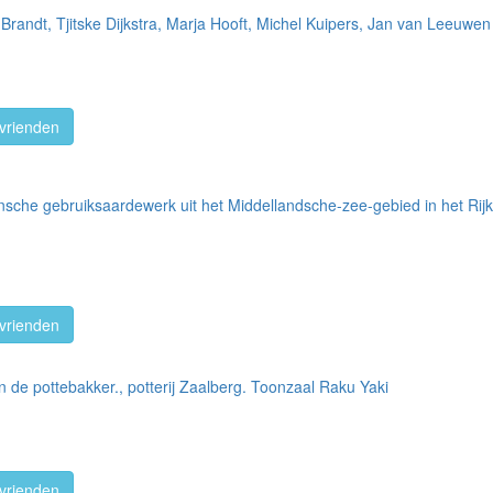
Brandt, Tjitske Dijkstra, Marja Hooft, Michel Kuipers, Jan van Leeuwen
vrienden
nsche gebruiksaardewerk uit het Middellandsche-zee-gebied in het Ri
vrienden
 de pottebakker., potterij Zaalberg. Toonzaal Raku Yaki
vrienden