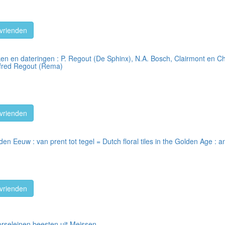
vrienden
en en dateringen : P. Regout (De Sphinx), N.A. Bosch, Clairmont en Cha
lfred Regout (Rema)
vrienden
n Eeuw : van prent tot tegel = Dutch floral tiles in the Golden Age : an
vrienden
porseleinen beesten uit Meissen