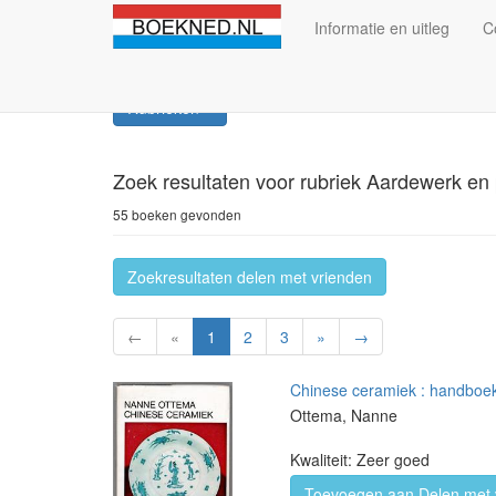
Informatie en uitleg
C
Rubrieken
Zoek resultaten
voor rubriek Aardewerk en 
55 boeken gevonden
Zoekresultaten delen met vrienden
←
«
1
2
3
»
→
Chinese ceramiek : handboek
Ottema, Nanne
Kwaliteit: Zeer goed
Toevoegen aan Delen met 