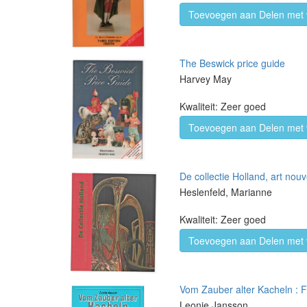
Toevoegen aan Delen met 
The Beswick price guide
Harvey May
Kwaliteit: Zeer goed
Toevoegen aan Delen met 
De collectie Holland, art no
Heslenfeld, Marianne
Kwaliteit: Zeer goed
Toevoegen aan Delen met 
Vom Zauber alter Kacheln : Fl
Leonie Jansson