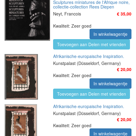
Sculptures miniatures de l'Afrique noire,
collectie-collection Rees Diepen
Neyt, Francois
€ 35,00
Kwaliteit: Zeer goed
In winkelwagentje
Toevoegen aan Delen met vrienden
Afrikanische-europaische Inspiration.
Kunstpalast (Düsseldorf, Germany)
€ 20,00
Kwaliteit: Zeer goed
In winkelwagentje
Toevoegen aan Delen met vrienden
Afrikanische-europaische Inspiration.
Kunstpalast (Düsseldorf, Germany)
€ 20,00
Kwaliteit: Zeer goed
In winkelwagentje