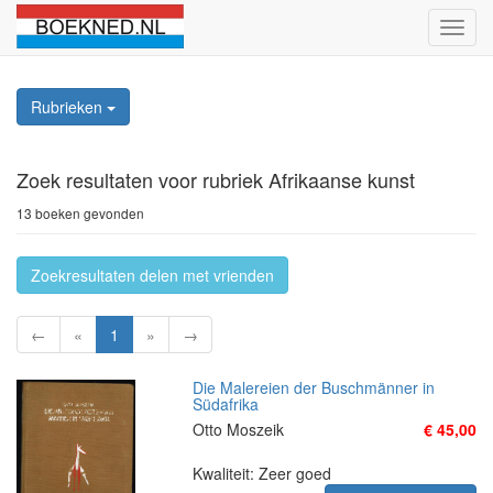
Schak
naviga
Rubrieken
Zoek resultaten
voor rubriek Afrikaanse kunst
13 boeken gevonden
Zoekresultaten delen met vrienden
←
«
1
»
→
Die Malereien der Buschmänner in
Südafrika
Otto Moszeik
€ 45,00
Kwaliteit: Zeer goed