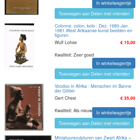
In winkelwagentje
Toevoegen aan Delen met vrienden
Colonne, colon, kolo : Dez. 1980-Jan.
1981.West Arikaanse kunst beelden en
figuren
Wulf Lohse
€ 15,00
Kwaliteit: Zeer goed
In winkelwagentje
Toevoegen aan Delen met vrienden
Voodoo in Afrika : Menschen im Banne
der Götter
Gert Chesi
€ 35,00
Kwaliteit: Als nieuw
In winkelwagentje
Toevoegen aan Delen met vrienden
Miniatuursculpturen van Zwart Afrika =