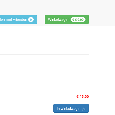
len met vrienden
Winkelwagen
0
0
€ 0,00
€ 45,00
In winkelwagentje