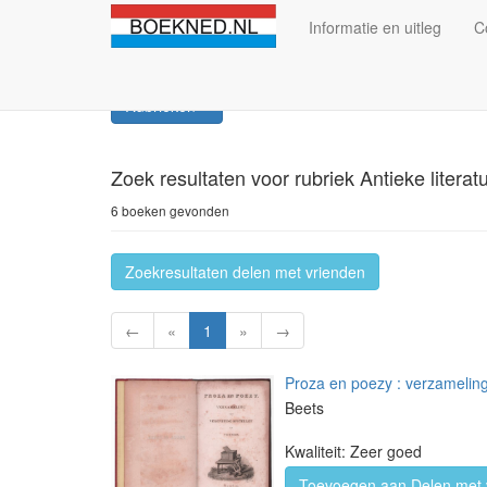
Informatie en uitleg
C
Rubrieken
Zoek resultaten
voor rubriek Antieke liter
6 boeken gevonden
Zoekresultaten delen met vrienden
←
«
1
»
→
Proza en poezy : verzameling
Beets
Kwaliteit: Zeer goed
Toevoegen aan Delen met 