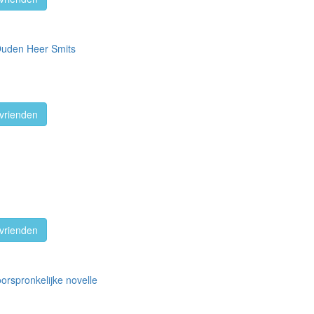
Ouden Heer Smits
vrienden
vrienden
oorspronkelijke novelle