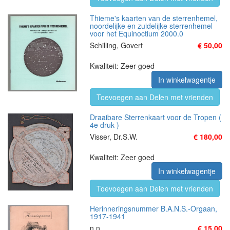
Thieme's kaarten van de sterrenhemel,
noordelijke en zuidelijke sterrenhemel
voor het Equinoctium 2000.0
Schilling, Govert
€ 50,00
Kwaliteit: Zeer goed
In winkelwagentje
Toevoegen aan Delen met vrienden
Draaibare Sterrenkaart voor de Tropen (
4e druk )
Visser, Dr.S.W.
€ 180,00
Kwaliteit: Zeer goed
In winkelwagentje
Toevoegen aan Delen met vrienden
Herinneringsnummer B.A.N.S.-Orgaan,
1917-1941
n.n
€ 15,00