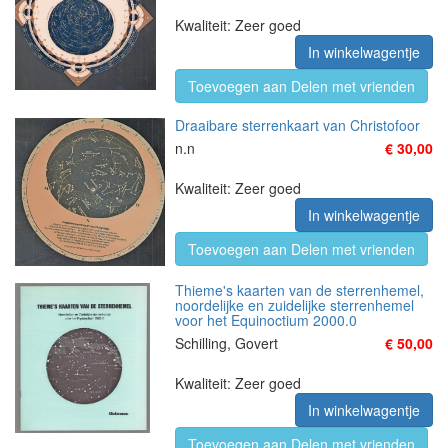
Kwaliteit: Zeer goed
In winkelwagentje
Toevoegen aan Delen met vrienden
Draaibare sterrenkaart van Christofoor
n.n
€ 30,00
Kwaliteit: Zeer goed
In winkelwagentje
Toevoegen aan Delen met vrienden
Thieme's kaarten van de sterrenhemel,
noordelijke en zuidelijke sterrenhemel
voor het Equinoctium 2000.0
Schilling, Govert
€ 50,00
Kwaliteit: Zeer goed
In winkelwagentje
Toevoegen aan Delen met vrienden