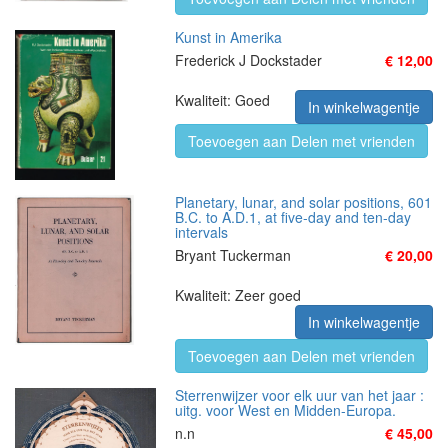
Kunst in Amerika
Frederick J Dockstader
€ 12,00
Kwaliteit: Goed
In winkelwagentje
Toevoegen aan Delen met vrienden
Planetary, lunar, and solar positions, 601
B.C. to A.D.1, at five-day and ten-day
intervals
Bryant Tuckerman
€ 20,00
Kwaliteit: Zeer goed
In winkelwagentje
Toevoegen aan Delen met vrienden
Sterrenwijzer voor elk uur van het jaar :
uitg. voor West en Midden-Europa.
n.n
€ 45,00