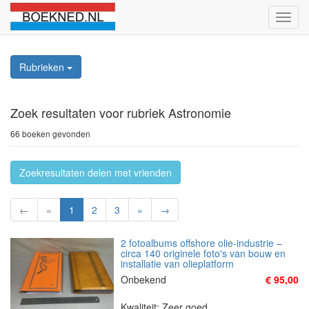
Schak
naviga
Rubrieken
Zoek resultaten
voor rubriek Astronomie
66 boeken gevonden
Zoekresultaten delen met vrienden
←
«
1
2
3
»
→
2 fotoalbums offshore olie-industrie –
circa 140 originele foto's van bouw en
installatie van olieplatform
Onbekend
€ 95,00
Kwaliteit: Zeer goed