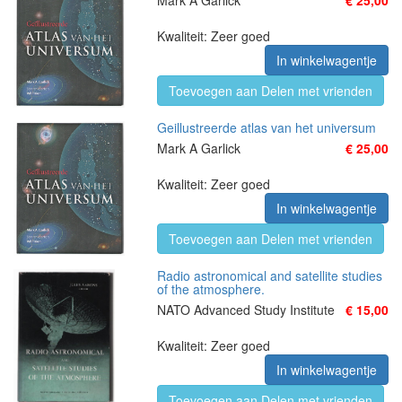
Mark A Garlick
€ 25,00
Kwaliteit: Zeer goed
In winkelwagentje
Toevoegen aan Delen met vrienden
Geillustreerde atlas van het universum
Mark A Garlick
€ 25,00
Kwaliteit: Zeer goed
In winkelwagentje
Toevoegen aan Delen met vrienden
Radio astronomical and satellite studies
of the atmosphere.
NATO Advanced Study Institute
€ 15,00
Kwaliteit: Zeer goed
In winkelwagentje
Toevoegen aan Delen met vrienden