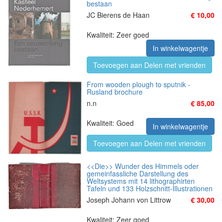
bestaan
JC Bierens de Haan
€ 10,00
Kwaliteit: Zeer goed
In winkelwagentje
Toevoegen aan Delen met vrienden
From wooden plough to sputnik -
Rusland brochure
n.n
€ 85,00
Kwaliteit: Goed
In winkelwagentje
Toevoegen aan Delen met vrienden
<<Die>> Wunder des Himmels oder
gemeinfassliche Darstellung des
Weltsystems mit 14 lithographirten
Tafeln und 133 Holzschnitt-Illustrationen
Joseph Johann von Littrow
€ 30,00
Kwaliteit: Zeer goed