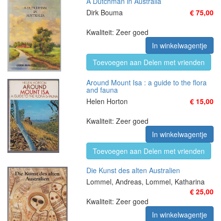
A Dutchman in Australia
Dirk Bouma
€ 75,00
Kwaliteit: Zeer goed
In winkelwagentje
Toevoegen aan Delen met vrienden
Around Mount Isa : a guide to the flora
and fauna
Helen Horton
€ 15,00
Kwaliteit: Zeer goed
In winkelwagentje
Toevoegen aan Delen met vrienden
Die Kunst des alten Australien
Lommel, Andreas, Lommel, Katharina
€ 25,00
Kwaliteit: Zeer goed
In winkelwagentje