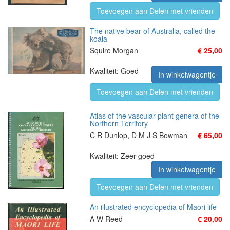
Toevoegen aan Delen met vrienden
The native bear of Australia, called the
koala
Squire Morgan
€ 25,00
Kwaliteit: Goed
In winkelwagentje
Toevoegen aan Delen met vrienden
Atlas of the vascular plant genera of the
Northern Territory
C R Dunlop, D M J S Bowman
€ 65,00
Kwaliteit: Zeer goed
In winkelwagentje
Toevoegen aan Delen met vrienden
An illustrated encyclopedia of Maori life
A W Reed
€ 20,00