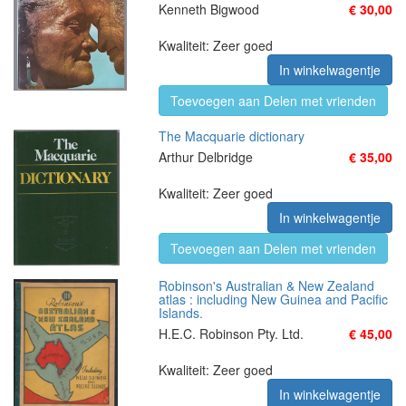
Kenneth Bigwood
€ 30,00
Kwaliteit: Zeer goed
In winkelwagentje
Toevoegen aan Delen met vrienden
The Macquarie dictionary
Arthur Delbridge
€ 35,00
Kwaliteit: Zeer goed
In winkelwagentje
Toevoegen aan Delen met vrienden
Robinson's Australian & New Zealand
atlas : including New Guinea and Pacific
Islands.
H.E.C. Robinson Pty. Ltd.
€ 45,00
Kwaliteit: Zeer goed
In winkelwagentje