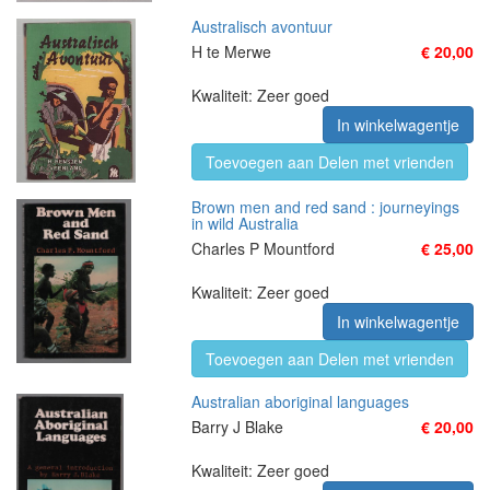
Australisch avontuur
H te Merwe
€ 20,00
Kwaliteit: Zeer goed
In winkelwagentje
Toevoegen aan Delen met vrienden
Brown men and red sand : journeyings
in wild Australia
Charles P Mountford
€ 25,00
Kwaliteit: Zeer goed
In winkelwagentje
Toevoegen aan Delen met vrienden
Australian aboriginal languages
Barry J Blake
€ 20,00
Kwaliteit: Zeer goed