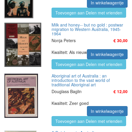
In winkelwagentje
Toevoegen aan Delen met vrienden
Milk and honey-- but no gold : postwar
migration to Western Australia, 1945-
1964
Nonja Peters
€ 30,00
Kwaliteit: Als nieuw
In winkelwagentje
Toevoegen aan Delen met vrienden
Aboriginal art of Australia : an
introduction to the vast world of
traditional Aboriginal art
Douglass Baglin
€ 12,00
Kwaliteit: Zeer goed
In winkelwagentje
Toevoegen aan Delen met vrienden