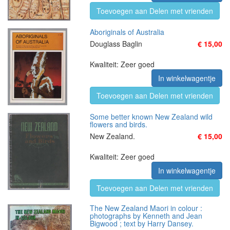
Toevoegen aan Delen met vrienden
Aboriginals of Australia
Douglass Baglin
€ 15,00
Kwaliteit: Zeer goed
In winkelwagentje
Toevoegen aan Delen met vrienden
Some better known New Zealand wild
flowers and birds.
New Zealand.
€ 15,00
Kwaliteit: Zeer goed
In winkelwagentje
Toevoegen aan Delen met vrienden
The New Zealand Maori in colour :
photographs by Kenneth and Jean
Bigwood ; text by Harry Dansey.