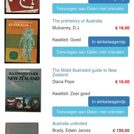
Toevoegen aan Delen met vrienden
The prehistory of Australia
Mulvaney, D.J.
€ 18,00
Kwaliteit: Goed
In winkelwagentje
Toevoegen aan Delen met vrienden
The Mobil illustrated guide to New
Zealand
Diana Pope
€ 10,00
Kwaliteit: Zeer goed
In winkelwagentje
Toevoegen aan Delen met vrienden
Australia unlimited
Brady, Edwin James
€ 150,00