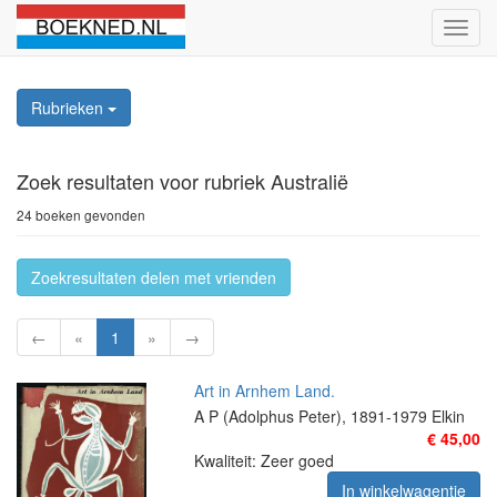
Schak
naviga
Rubrieken
Zoek resultaten
voor rubriek Australië
24 boeken gevonden
Zoekresultaten delen met vrienden
←
«
1
»
→
Art in Arnhem Land.
A P (Adolphus Peter), 1891-1979 Elkin
€ 45,00
Kwaliteit: Zeer goed
In winkelwagentje