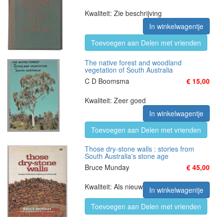
Kwaliteit: Zie beschrijving
In winkelwagentje
Toevoegen aan Delen met vrienden
The native forest and woodland
vegetation of South Australia
C D Boomsma
€ 15,00
Kwaliteit: Zeer goed
In winkelwagentje
Toevoegen aan Delen met vrienden
Those dry-stone walls : stories from
South Australia's stone age
Bruce Munday
€ 45,00
Kwaliteit: Als nieuw
In winkelwagentje
Toevoegen aan Delen met vrienden