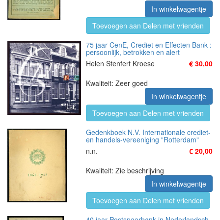
In winkelwagentje
Toevoegen aan Delen met vrienden
75 jaar CenE, Crediet en Effecten Bank :
persoonlijk, betrokken en alert
Helen Stenfert Kroese
€ 30,00
Kwaliteit: Zeer goed
In winkelwagentje
Toevoegen aan Delen met vrienden
Gedenkboek N.V. Internationale crediet-
en handels-vereeniging "Rotterdam"
n.n.
€ 20,00
Kwaliteit: Zie beschrijving
In winkelwagentje
Toevoegen aan Delen met vrienden
40 jaar Postspaarbank in Nederlandsch-