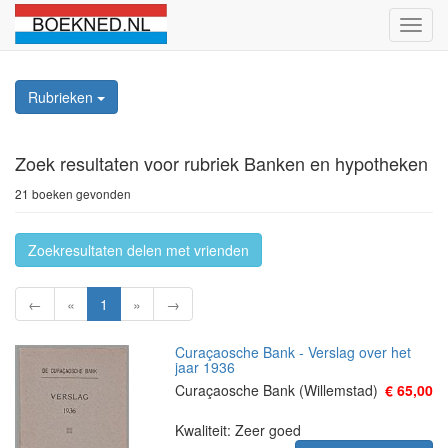
Schak
naviga
Rubrieken
Zoek resultaten
voor rubriek Banken en hypotheken
21 boeken gevonden
Zoekresultaten delen met vrienden
←
«
1
»
→
Curaçaosche Bank - Verslag over het
jaar 1936
Curaçaosche Bank (Willemstad)
€ 65,00
Kwaliteit: Zeer goed