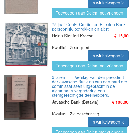
In winkelwagentje
Toevoegen aan Delen met vrienden
75 jaar CenE, Crediet en Effecten Bank :
persoonlijk, betrokken en alert
Helen Stenfert Kroese
€ 15,00
Kwaliteit: Zeer goed
In winkelwagentje
Toevoegen aan Delen met vrienden
5 jaren ----- Verslag van den president
der Javasche Bank en van den raad der
commissarissen uitgebracht in de
algemeene vergadering van
stemgerechtigde deelhebbers.
Javasche Bank (Batavia)
€ 100,00
Kwaliteit: Zie beschrijving
In winkelwagentje
Toevoegen aan Delen met vrienden