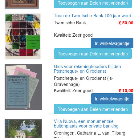
Toevoegen aan Delen met vrienden
Toen de Twentsche Bank 100 jaar werd.
Twentsche Bank.
€ 50,00
Kwaliteit: Zeer goed
In winkelwagentje
Toevoegen aan Delen met vrienden
Gids voor rekeninghouders bij den
Postcheque- en Girodienst
Postcheque- en Girodienst ('s-
Gravenhage)
Kwaliteit: Zeer goed
€ 10,00
In winkelwagentje
Toevoegen aan Delen met vrienden
Villa Nuova, een monumentale
buitenplaats voor private banking
Groningen, Catharina L. van, Tilburg,