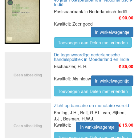
Indië
Postspaarbank in Nederlandsch-Indië
€ 90,00
Kwaliteit: Zeer goed
In winkelwagentje
Toevoegen aan Delen met vrienden
De tegenwoordige nederlandsche
handelspolitiek in Moederland en Indië
Eschauzier, H. H.
€ 85,00
Kwaliteit: Als nieuw
In winkelwagentje
Toevoegen aan Delen met vrienden
Zicht op bancaire en monetaire wereld
Koning, J.H., Roij, G.P.L. van, Sijben,
J.J., Bosman, H.W.J.
Kwaliteit:
€ 15,00
In winkelwagentje
Toevoegen aan Delen met vrienden