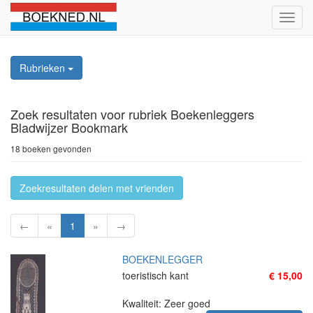
Schak
naviga
Rubrieken
Zoek resultaten
voor rubriek Boekenleggers
Bladwijzer Bookmark
18 boeken gevonden
Zoekresultaten delen met vrienden
←
«
1
»
→
BOEKENLEGGER
toeristisch kant
€ 15,00
Kwaliteit: Zeer goed