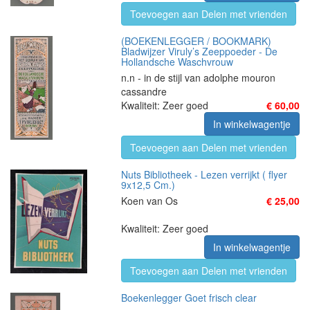
Toevoegen aan Delen met vrienden
(BOEKENLEGGER / BOOKMARK)
Bladwijzer Viruly’s Zeeppoeder - De
Hollandsche Waschvrouw
n.n - in de stijl van adolphe mouron
cassandre
Kwaliteit: Zeer goed
€ 60,00
In winkelwagentje
Toevoegen aan Delen met vrienden
Nuts Bibliotheek - Lezen verrijkt ( flyer
9x12,5 Cm.)
Koen van Os
€ 25,00
Kwaliteit: Zeer goed
In winkelwagentje
Toevoegen aan Delen met vrienden
Boekenlegger Goet frisch clear