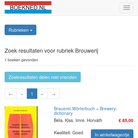
Schak
naviga
Rubrieken
Zoek resultaten
voor rubriek Brouwerij
1 boeken gevonden
Zoekresultaten delen met vrienden
←
«
1
»
→
Brauerei-Wörterbuch = Brewery-
dictionary
Béla. Kiss, Imre. Horváth
€ 85,00
Kwaliteit: Goed
In winkelwagentje