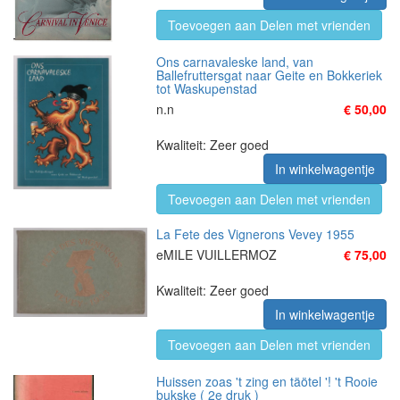
Toevoegen aan Delen met vrienden
Ons carnavaleske land, van
Ballefruttersgat naar Geite en Bokkeriek
tot Waskupenstad
n.n
€ 50,00
Kwaliteit: Zeer goed
In winkelwagentje
Toevoegen aan Delen met vrienden
La Fete des Vignerons Vevey 1955
eMILE VUILLERMOZ
€ 75,00
Kwaliteit: Zeer goed
In winkelwagentje
Toevoegen aan Delen met vrienden
Huissen zoas 't zing en täötel '! 't Rooie
bukske ( 2e druk )