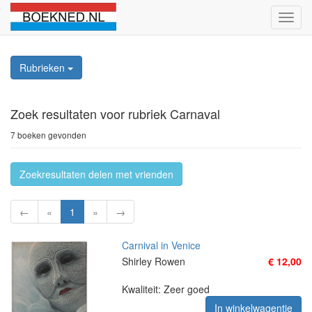
Schak
naviga
Rubrieken
Zoek resultaten
voor rubriek Carnaval
7 boeken gevonden
Zoekresultaten delen met vrienden
←
«
1
»
→
Carnival in Venice
Shirley Rowen
€ 12,00
Kwaliteit: Zeer goed
In winkelwagentje