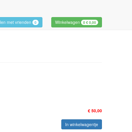
len met vrienden
Winkelwagen
0
0
€ 0,00
€ 50,00
In winkelwagentje