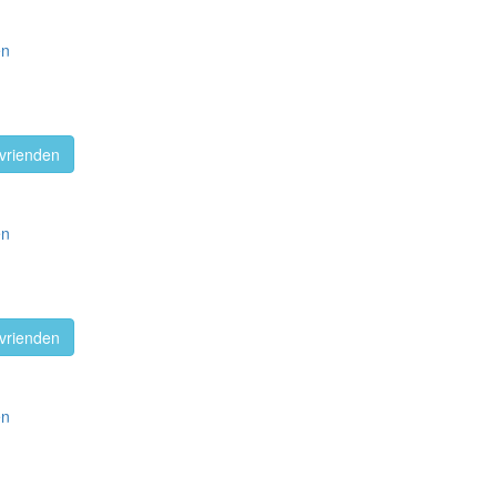
en
vrienden
en
vrienden
en