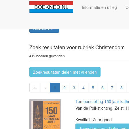
Informatie en uitleg
C
Rubrieken
Zoek resultaten
voor rubriek Christendom
419 boeken gevonden
Zoekresultaten delen met vrienden
←
«
1
2
3
4
5
6
7
8
Tentoonstelling 150 jaar katho
Van de Poll-stichting, Zeist, H
Kwaliteit: Zeer goed
Toevoegen aan Delen met 