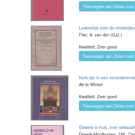
Toevoegen aan Delen met 
Lesboekje over de christelijk
Flier, A. van der (GJz.)
Kwaliteit: Zeer goed
Toevoegen aan Delen met 
Kerk-zijn in een veranderend
Ab te Winkel
Kwaliteit: Zeer goed
Toevoegen aan Delen met 
Geweld in huis, over seksuali
Deenik-Moolhuizen, J.M., Ce