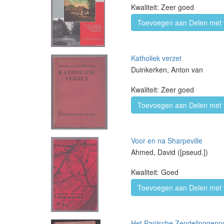
Kwaliteit: Zeer goed
Toevoegen aan Delen met 
Katholiek verzet
Duinkerken, Anton van
Kwaliteit: Zeer goed
Toevoegen aan Delen met 
Voor en na Sharpeville
Ahmed, David ([pseud.])
Kwaliteit: Goed
Toevoegen aan Delen met 
Het Parijsche Zendelinggeno