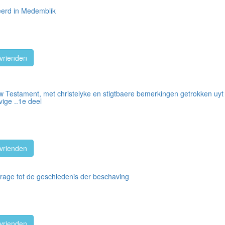
eerd in Medemblik
vrienden
w Testament, met christelyke en stigtbaere bemerkingen getrokken uyt
vige ..1e deel
vrienden
drage tot de geschiedenis der beschaving
vrienden