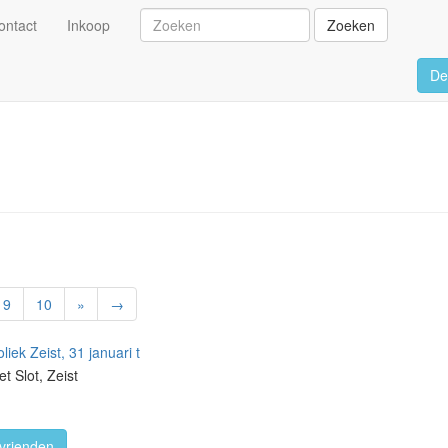
ontact
Inkoop
Zoeken
De
9
10
»
→
liek Zeist, 31 januari t
et Slot, Zeist
vrienden