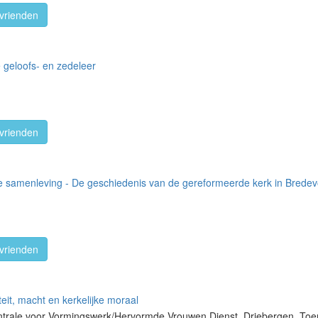
vrienden
e geloofs- en zedeleer
vrienden
e samenleving - De geschiedenis van de gereformeerde kerk in Bredevo
vrienden
teit, macht en kerkelijke moraal
ntrale voor Vormingswerk/Hervormde Vrouwen Dienst, Driebergen, Toe