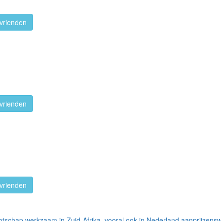
vrienden
vrienden
vrienden
otschap werkzaam in Zuid-Afrika, vooral ook in Nederland aanprijzens