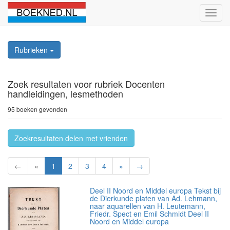
Schak
naviga
Rubrieken
Zoek resultaten
voor rubriek Docenten
handleidingen, lesmethoden
95 boeken gevonden
Zoekresultaten delen met vrienden
←
«
1
2
3
4
»
→
Deel II Noord en Middel europa Tekst bij
de Dierkunde platen van Ad. Lehmann,
naar aquarellen van H. Leutemann,
Friedr. Spect en Emil Schmidt Deel II
Noord en Middel europa