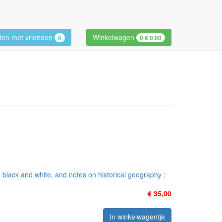
len met vrienden
Winkelwagen
0
0
€ 0,00
in black and white, and notes on historical geography ;
€ 35,00
In winkelwagentje