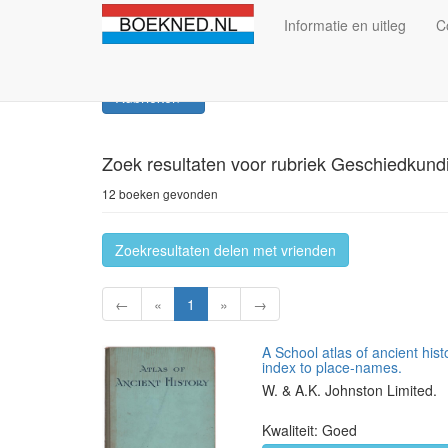
Informatie en uitleg
C
Rubrieken
Zoek resultaten
voor rubriek Geschiedkund
12 boeken gevonden
Zoekresultaten delen met vrienden
←
«
1
»
→
A School atlas of ancient hist
index to place-names.
W. & A.K. Johnston Limited.
Kwaliteit: Goed