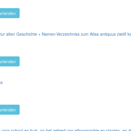
vrienden
 zur alten Geschichte + Namen-Verzeichniss zum Atlas antiquus zwölf k
vrienden
as
vrienden
s voor school en huis, op het gebied van ethnographie en planten- en 