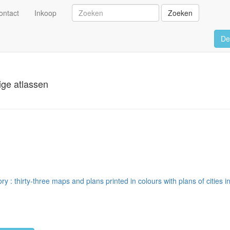
ontact
Inkoop
Zoeken
De
ige atlassen
ory : thirty-three maps and plans printed in colours with plans of cities 