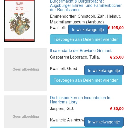
Bürgermacht & Bürgerpracht :
Augsburger Ehren- und Familienbücher
der Renaissance
Emmendörffer, Christoph, Zäh, Helmut,
Maximilianmuseum (Ausburg)
Kwaliteit:
€ 195,00
In winkelwagentje
Toevoegen aan Delen met vrienden
Il calendario del Breviario Grimani.
Gasparrini Leporace, Tullia.
€ 25,00
Kwaliteit: Goed
In winkelwagentje
Toevoegen aan Delen met vrienden
De blokboeken en incunabelen in
Haarlems Libry
Jaspers, G.J.
€ 30,00
Kwaliteit: Als nieuw
In winkelwagentje