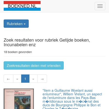
Schak
naviga
Rubrieken
Zoek resultaten
voor rubriek Getijde boeken,
Incunabelen enz
18 boeken gevonden
Zoekresultaten delen met vrienden
←
«
1
»
→
"Item a Guillaume Wyelant aussi
enlumineur", Willem Vrelant, un aspect
de l'enluminure dans les Pays-Bas
m�ridionaux sous le m�c�nat des
ducs de Bourgogne Philippe le Bon et
Charles le T�m�raire