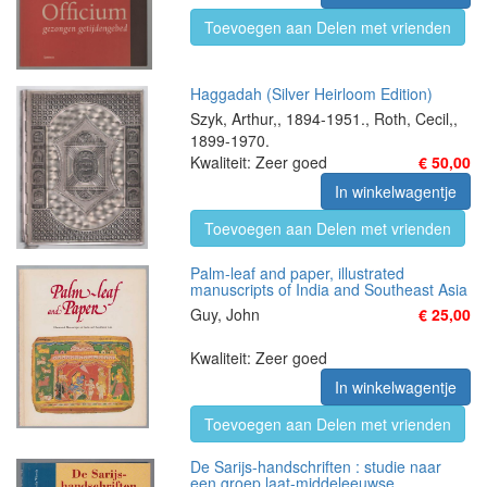
Toevoegen aan Delen met vrienden
Haggadah (Silver Heirloom Edition)
Szyk, Arthur,, 1894-1951., Roth, Cecil,,
1899-1970.
Kwaliteit: Zeer goed
€ 50,00
In winkelwagentje
Toevoegen aan Delen met vrienden
Palm-leaf and paper, illustrated
manuscripts of India and Southeast Asia
Guy, John
€ 25,00
Kwaliteit: Zeer goed
In winkelwagentje
Toevoegen aan Delen met vrienden
De Sarijs-handschriften : studie naar
een groep laat-middeleeuwse