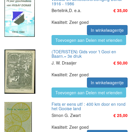
1916 - 1986
Bertelink,D. e.a.
€ 35,00
Kwaliteit: Zeer goed
In winkelwagentje
Toevoegen aan Delen met vrienden
(TOERISTEN) Gids voor 't Gooi en
Baarn.= 3e druk
J. W. Draaijer
€ 50,00
Kwaliteit: Zeer goed
In winkelwagentje
Toevoegen aan Delen met vrienden
Fiets er eens uit! : 400 km door en rond
het Gooise land
Simon G. Zwart
€ 25,00
Kwaliteit: Zeer goed