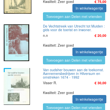
Kwaliteit: Zeer goed
€ 75,00
In winkelwagentje
Toevoegen aan Delen met vrienden
De Vechtstreek van Utrecht tot Muiden :
gids voor de toerist en inwoner.
n.n
€ 20,00
Kwaliteit: Zeer goed
In winkelwagentje
Toevoegen aan Delen met vrienden
Van oudsher bouwen aan de toekomst.
Aannemersbedrijven in Hilversum en
omstreken 1674 - 1992
Visser R.
€ 30,00
Kwaliteit: Zeer goed
In winkelwagentje
Toevoegen aan Delen met vrienden