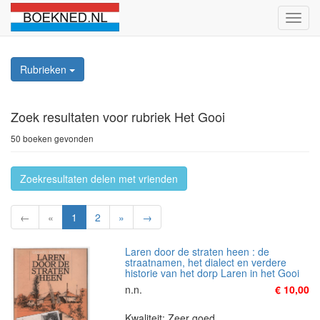
Schak
naviga
Rubrieken
Zoek resultaten
voor rubriek Het Gooi
50 boeken gevonden
Zoekresultaten delen met vrienden
←
«
1
2
»
→
Laren door de straten heen : de
straatnamen, het dialect en verdere
historie van het dorp Laren in het Gooi
n.n.
€ 10,00
Kwaliteit: Zeer goed