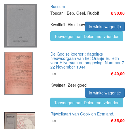
Bussum
Toscani, Bep, Geel, Rudolf
€ 30,00
Kwaliteit: Als nieuw
In winkelwagentje
Toevoegen aan Delen met vrienden
De Gooise koerier : dagelijks
nieuwsorgaan van het Oranje-Bulletin
voor Hilversum en omgeving. Nummer 7
22 November 1944
n.n
€ 40,00
Kwaliteit: Zeer goed
In winkelwagentje
Toevoegen aan Delen met vrienden
Rijwielkaart van Gooi- en Eemland.
n.n
€ 35,00