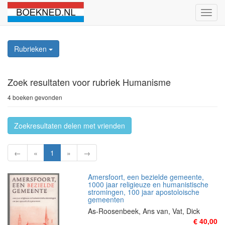
Schak
naviga
Rubrieken
Zoek resultaten
voor rubriek Humanisme
4 boeken gevonden
Zoekresultaten delen met vrienden
←
«
1
»
→
Amersfoort, een bezielde gemeente,
1000 jaar religieuze en humanistische
stromingen, 100 jaar apostoloische
gemeenten
As-Roosenbeek, Ans van, Vat, Dick
€ 40,00