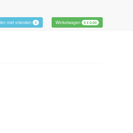
len met vrienden
Winkelwagen
0
0
€ 0,00