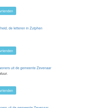
vrienden
heid, de letteren in Zutphen
vrienden
 inwoners uit de gemeente Zevenaar
tuur.
vrienden
nwoners uit de gemeente Zevenaar