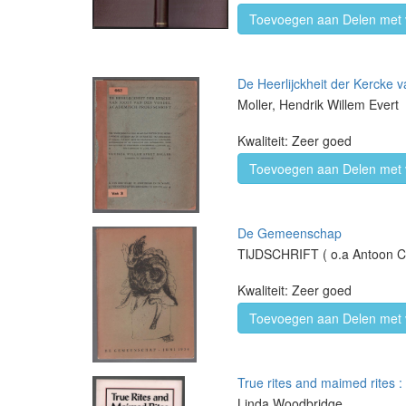
Toevoegen aan Delen met 
De Heerlijckheit der Kercke 
Moller, Hendrik Willem Evert
Kwaliteit: Zeer goed
Toevoegen aan Delen met 
De Gemeenschap
TIJDSCHRIFT ( o.a Antoon Co
Kwaliteit: Zeer goed
Toevoegen aan Delen met 
True rites and maimed rites : 
Linda Woodbridge