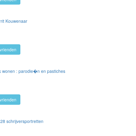
errit Kouwenaar
vrienden
 ik wonen : parodie�n en pastiches
vrienden
 28 schrijversportretten