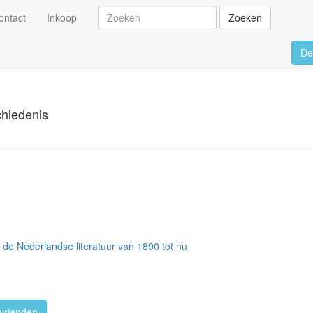
ontact
Inkoop
Zoeken
De
chiedenis
in de Nederlandse literatuur van 1890 tot nu
vrienden