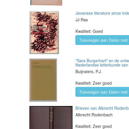
Javanese literature since in
JJ Ras
Kwaliteit: Goed
Toevoegen aan Delen met 
"Sara Burgerhart" en de ontw
Nederlandse letterkunde van 
Buijnsters, P.J.
Kwaliteit: Zeer goed
Toevoegen aan Delen met 
Brieven van Albrecht Roden
Albrecht Rodenbach
Kwaliteit: Zeer goed