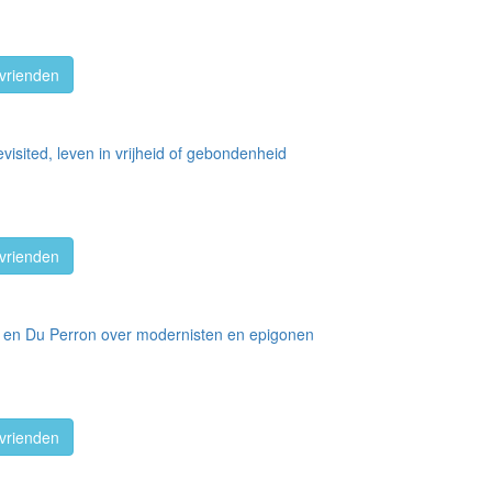
vrienden
visited, leven in vrijheid of gebondenheid
vrienden
ak en Du Perron over modernisten en epigonen
vrienden