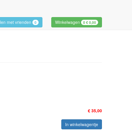
len met vrienden
Winkelwagen
0
0
€ 0,00
€ 35,00
In winkelwagentje