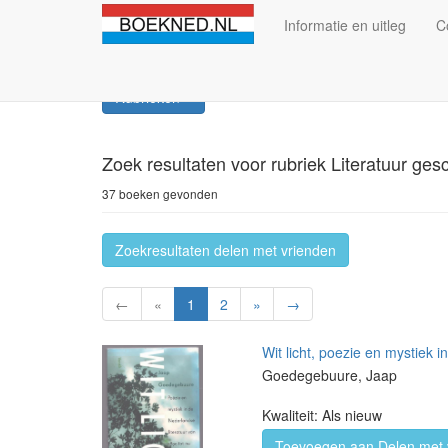
Informatie en uitleg
C
Rubrieken
Zoek resultaten
voor rubriek Literatuur ges
37 boeken gevonden
Zoekresultaten delen met vrienden
←
«
1
2
»
→
Wit licht, poezie en mystiek 
Goedegebuure, Jaap
Kwaliteit: Als nieuw
Toevoegen aan Delen met 