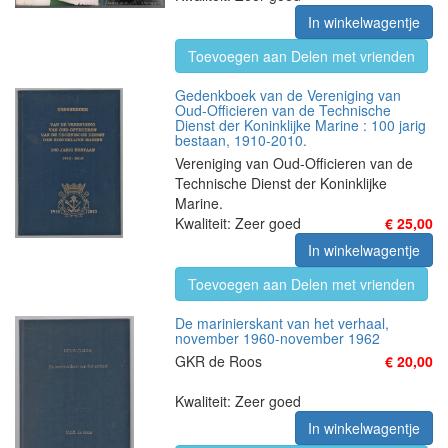
In winkelwagentje
Toevoegen aan Delen met vrienden
Gedenkboek van de Vereniging van
Oud-Officieren van de Technische
Dienst der Koninklijke Marine : 100 jarig
bestaan, 1910-2010.
Vereniging van Oud-Officieren van de
Technische Dienst der Koninklijke
Marine.
Kwaliteit: Zeer goed
€ 25,00
In winkelwagentje
Toevoegen aan Delen met vrienden
De marinierskant van het verhaal,
november 1960-november 1962
GKR de Roos
€ 20,00
Kwaliteit: Zeer goed
In winkelwagentje