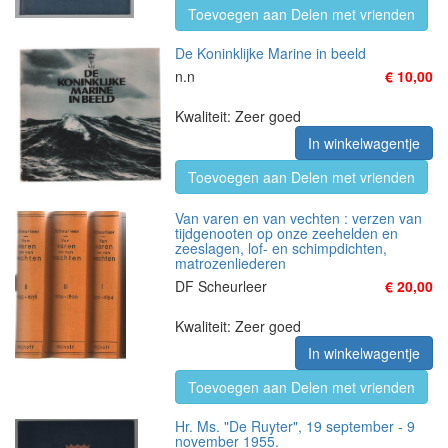
Toevoegen aan Delen met vrienden
De Koninklijke Marine in beeld
n.n
€ 10,00
Kwaliteit: Zeer goed
In winkelwagentje
Toevoegen aan Delen met vrienden
Van varen en van vechten : verzen van
tijdgenooten op onze zeehelden en
zeeslagen, lof- en schimpdichten,
matrozenliederen
DF Scheurleer
€ 20,00
Kwaliteit: Zeer goed
In winkelwagentje
Toevoegen aan Delen met vrienden
Hr. Ms. "De Ruyter", 19 september - 9
november 1955.