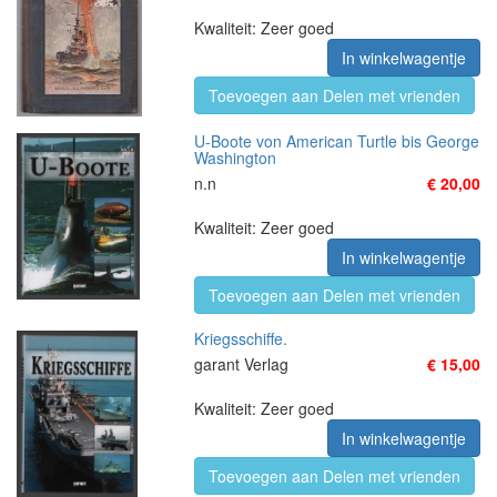
Kwaliteit: Zeer goed
In winkelwagentje
Toevoegen aan Delen met vrienden
U-Boote von American Turtle bis George
Washington
n.n
€ 20,00
Kwaliteit: Zeer goed
In winkelwagentje
Toevoegen aan Delen met vrienden
Kriegsschiffe.
garant Verlag
€ 15,00
Kwaliteit: Zeer goed
In winkelwagentje
Toevoegen aan Delen met vrienden