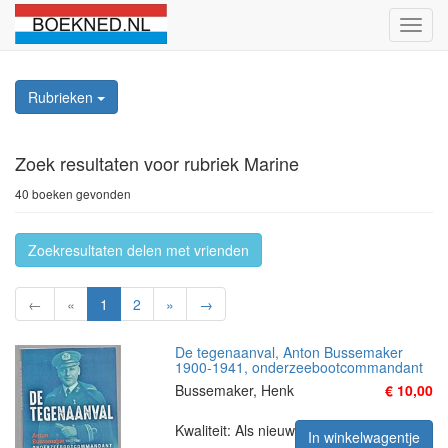
Schak
naviga
Rubrieken
Zoek resultaten
voor rubriek Marine
40 boeken gevonden
Zoekresultaten delen met vrienden
←
«
1
2
»
→
De tegenaanval, Anton Bussemaker
1900-1941, onderzeebootcommandant
Bussemaker, Henk
€ 10,00
Kwaliteit: Als nieuw
In winkelwagentje