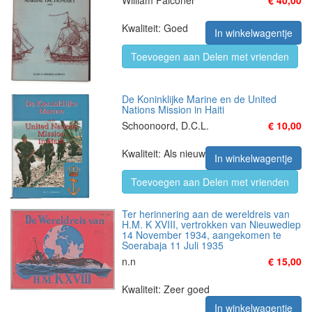
William Falconer
€ 40,00
Kwaliteit: Goed
In winkelwagentje
Toevoegen aan Delen met vrienden
De Koninklijke Marine en de United
Nations Mission in Haiti
Schoonoord, D.C.L.
€ 10,00
Kwaliteit: Als nieuw
In winkelwagentje
Toevoegen aan Delen met vrienden
Ter herinnering aan de wereldreis van
H.M. K XVIII, vertrokken van Nieuwediep
14 November 1934, aangekomen te
Soerabaja 11 Juli 1935
n.n
€ 15,00
Kwaliteit: Zeer goed
In winkelwagentje