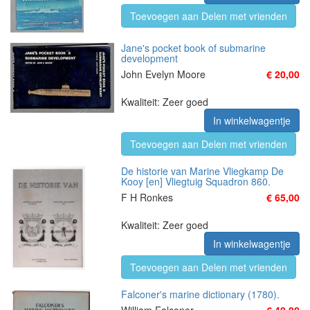
Toevoegen aan Delen met vrienden
Jane's pocket book of submarine
development
John Evelyn Moore
€ 20,00
Kwaliteit: Zeer goed
In winkelwagentje
Toevoegen aan Delen met vrienden
De historie van Marine Vliegkamp De
Kooy [en] Vliegtuig Squadron 860.
F H Ronkes
€ 65,00
Kwaliteit: Zeer goed
In winkelwagentje
Toevoegen aan Delen met vrienden
Falconer's marine dictionary (1780).