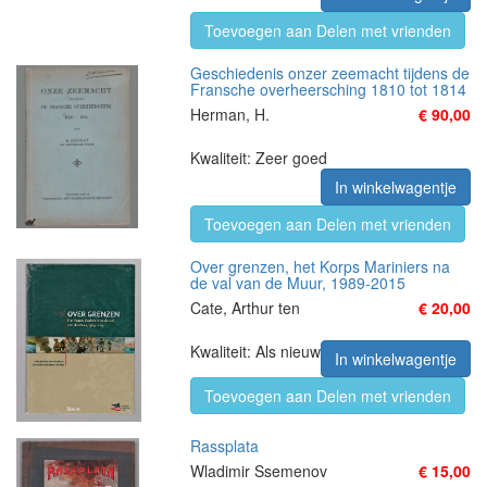
Toevoegen aan Delen met vrienden
Geschiedenis onzer zeemacht tijdens de
Fransche overheersching 1810 tot 1814
Herman, H.
€ 90,00
Kwaliteit: Zeer goed
In winkelwagentje
Toevoegen aan Delen met vrienden
Over grenzen, het Korps Mariniers na
de val van de Muur, 1989-2015
Cate, Arthur ten
€ 20,00
Kwaliteit: Als nieuw
In winkelwagentje
Toevoegen aan Delen met vrienden
Rassplata
Wladimir Ssemenov
€ 15,00