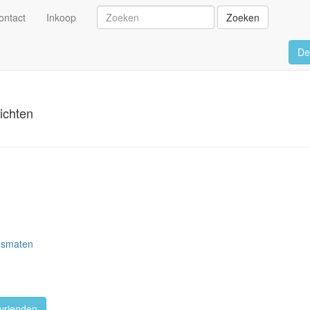
ontact
Inkoop
Zoeken
De
ichten
dsmaten
vrienden