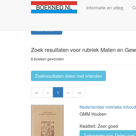
Informatie en uitleg
C
Rubrieken
Zoek resultaten
voor rubriek Maten en Gew
6 boeken gevonden
Zoekresultaten delen met vrienden
←
«
1
»
→
Nederlandse metrieke inhou
GMM Houben
Kwaliteit: Zeer goed
Toevoegen aan Delen met 