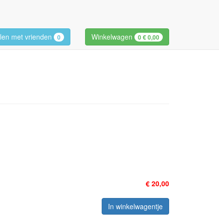
len met vrienden
Winkelwagen
0
0
€ 0,00
€ 20,00
In winkelwagentje