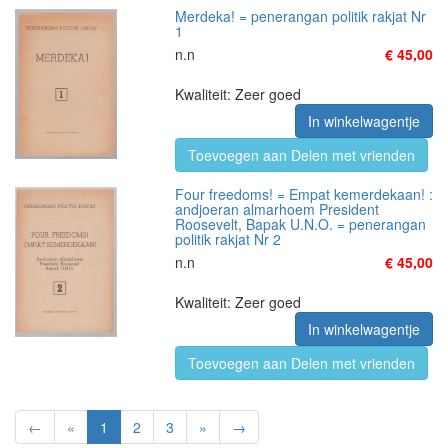
Merdeka! = penerangan politik rakjat Nr
1
n.n
€ 45,00
Kwaliteit: Zeer goed
In winkelwagentje
Toevoegen aan Delen met vrienden
Four freedoms! = Empat kemerdekaan! :
andjoeran almarhoem President
Roosevelt, Bapak U.N.O. = penerangan
politik rakjat Nr 2
n.n
€ 45,00
Kwaliteit: Zeer goed
In winkelwagentje
Toevoegen aan Delen met vrienden
←
«
1
2
3
»
→