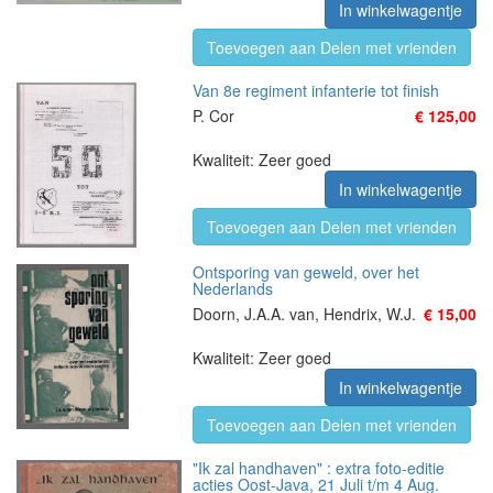
In winkelwagentje
Toevoegen aan Delen met vrienden
Van 8e regiment infanterie tot finish
P. Cor
€ 125,00
Kwaliteit: Zeer goed
In winkelwagentje
Toevoegen aan Delen met vrienden
Ontsporing van geweld, over het
Nederlands
Doorn, J.A.A. van, Hendrix, W.J.
€ 15,00
Kwaliteit: Zeer goed
In winkelwagentje
Toevoegen aan Delen met vrienden
"Ik zal handhaven" : extra foto-editie
acties Oost-Java, 21 Juli t/m 4 Aug.