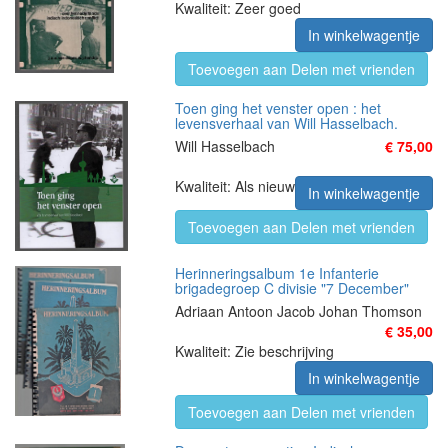
Kwaliteit: Zeer goed
In winkelwagentje
Toevoegen aan Delen met vrienden
Toen ging het venster open : het
levensverhaal van Will Hasselbach.
Will Hasselbach
€ 75,00
Kwaliteit: Als nieuw
In winkelwagentje
Toevoegen aan Delen met vrienden
Herinneringsalbum 1e Infanterie
brigadegroep C divisie "7 December"
Adriaan Antoon Jacob Johan Thomson
€ 35,00
Kwaliteit: Zie beschrijving
In winkelwagentje
Toevoegen aan Delen met vrienden