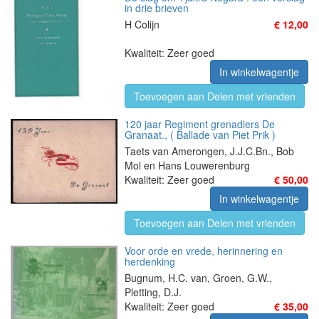
in drie brieven
H Colijn
€ 12,00
Kwaliteit: Zeer goed
In winkelwagentje
Toevoegen aan Delen met vrienden
120 jaar Regiment grenadiers De
Granaat., ( Ballade van Piet Prik )
Taets van Amerongen, J.J.C.Bn., Bob
Mol en Hans Louwerenburg
Kwaliteit: Zeer goed
€ 50,00
In winkelwagentje
Toevoegen aan Delen met vrienden
Voor orde en vrede, herinnering en
herdenking
Bugnum, H.C. van, Groen, G.W.,
Pletting, D.J.
Kwaliteit: Zeer goed
€ 35,00