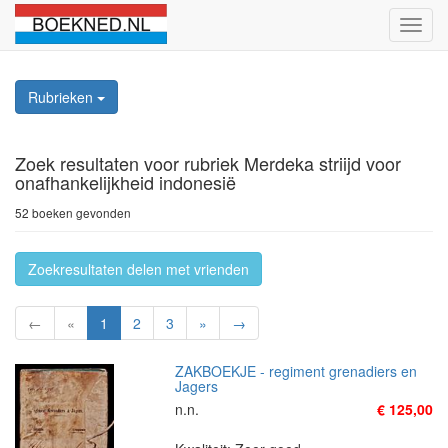
Schak
naviga
Rubrieken
Zoek resultaten
voor rubriek Merdeka striijd voor
onafhankelijkheid indonesië
52 boeken gevonden
Zoekresultaten delen met vrienden
←
«
1
2
3
»
→
ZAKBOEKJE - regiment grenadiers en
Jagers
n.n.
€ 125,00