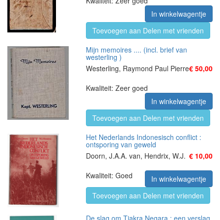
Kwaliteit: Zeer goed
In winkelwagentje
Toevoegen aan Delen met vrienden
Mijn memoires .... (incl. brief van
westerling )
Westerling, Raymond Paul Pierre
€ 50,00
Kwaliteit: Zeer goed
In winkelwagentje
Toevoegen aan Delen met vrienden
Het Nederlands Indonesisch conflict :
ontsporing van geweld
Doorn, J.A.A. van, Hendrix, W.J.
€ 10,00
Kwaliteit: Goed
In winkelwagentje
Toevoegen aan Delen met vrienden
De slag om Tjakra Negara : een verslag