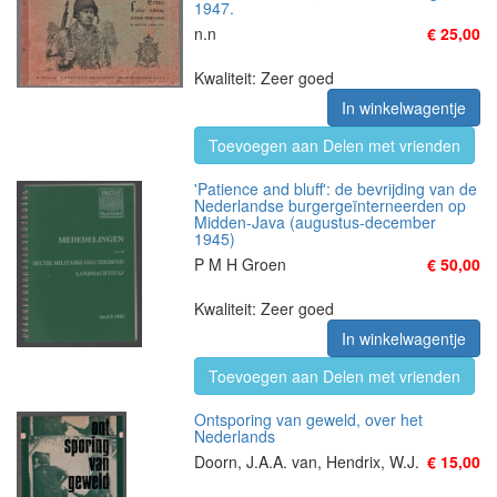
1947.
n.n
€ 25,00
Kwaliteit: Zeer goed
In winkelwagentje
Toevoegen aan Delen met vrienden
'Patience and bluff': de bevrijding van de
Nederlandse burgergeïnterneerden op
Midden-Java (augustus-december
1945)
P M H Groen
€ 50,00
Kwaliteit: Zeer goed
In winkelwagentje
Toevoegen aan Delen met vrienden
Ontsporing van geweld, over het
Nederlands
Doorn, J.A.A. van, Hendrix, W.J.
€ 15,00