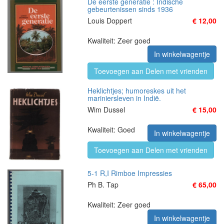
De eerste generatie : Indische
gebeurtenissen sinds 1936
Louis Doppert
€ 12,00
Kwaliteit: Zeer goed
In winkelwagentje
Toevoegen aan Delen met vrienden
Heklichtjes; humoreskes uit het
mariniersleven in Indië.
Wim Dussel
€ 15,00
Kwaliteit: Goed
In winkelwagentje
Toevoegen aan Delen met vrienden
5-1 R,I Rimboe Impressies
Ph B. Tap
€ 65,00
Kwaliteit: Zeer goed
In winkelwagentje