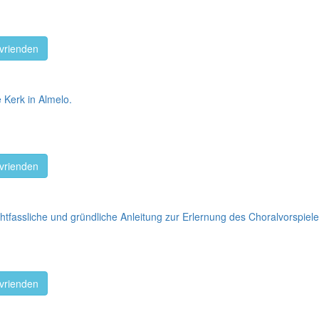
vrienden
 Kerk in Almelo.
vrienden
tfassliche und gründliche Anleitung zur Erlernung des Choralvorspiele 
vrienden