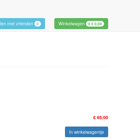
len met vrienden
Winkelwagen
0
0
€ 0,00
€ 65,00
In winkelwagentje