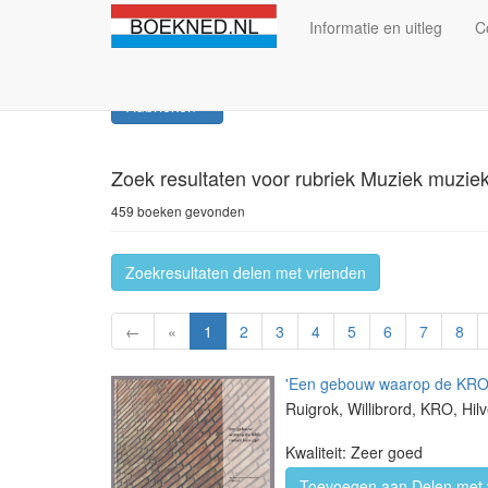
Informatie en uitleg
C
Rubrieken
Zoek resultaten
voor rubriek Muziek muziek
459 boeken gevonden
Zoekresultaten delen met vrienden
←
«
1
2
3
4
5
6
7
8
'Een gebouw waarop de KRO t
Ruigrok, Willibrord, KRO, Hi
Kwaliteit: Zeer goed
Toevoegen aan Delen met 