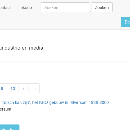
ontact
Inkoop
Zoeken
De
industrie en media
9
10
»
→
rotsch kan zijn', het KRO-gebouw in Hilversum 1938-2000
lversum
vrienden