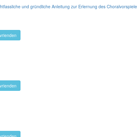
tfassliche und gründliche Anleitung zur Erlernung des Choralvorspiele 
vrienden
vrienden
vrienden