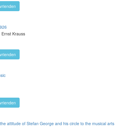
vrienden
1926
e Ernst Krauss
vrienden
usic
vrienden
 the attitude of Stefan George and his circle to the musical arts