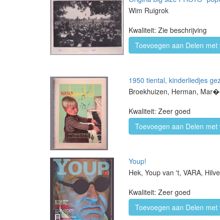
Wim Ruigrok
Kwaliteit: Zie beschrijving
Toevoegen aan Delen met 
1950 tiental, kinderliedjes 
Broekhuizen, Herman, Mar�e
Kwaliteit: Zeer goed
Toevoegen aan Delen met 
Youp!
Hek, Youp van 't, VARA, Hilv
Kwaliteit: Zeer goed
Toevoegen aan Delen met 