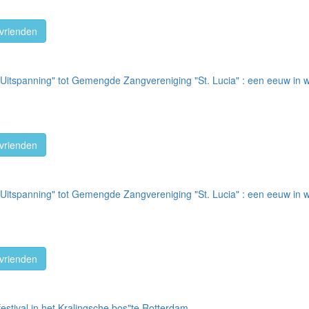
vrienden
 Uitspanning" tot Gemengde Zangvereniging "St. Lucia" : een eeuw in 
vrienden
 Uitspanning" tot Gemengde Zangvereniging "St. Lucia" : een eeuw in 
vrienden
estival in het Kralingsche bos"te Rotterdam