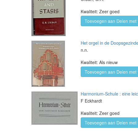
Kwaliteit: Zeer goed
Toevoegen aan Delen met 
Het orgel in de Doopsgezinde
n.n.
Kwaliteit: Als nieuw
Toevoegen aan Delen met 
Harmonium-Schule : eine leich
F Eckhardt
Kwaliteit: Zeer goed
Toevoegen aan Delen met 