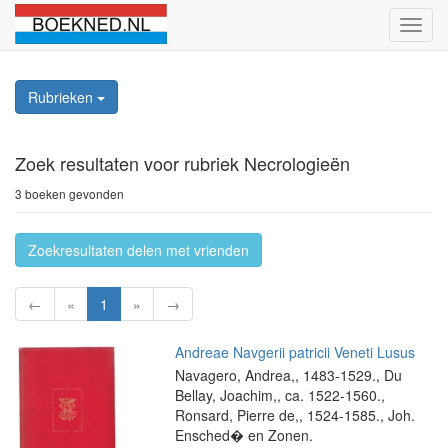
Schak
naviga
Rubrieken
Zoek resultaten
voor rubriek Necrologieën
3 boeken gevonden
Zoekresultaten delen met vrienden
←
«
1
»
→
Andreae Navgerii patricii Veneti Lusus
Navagero, Andrea,, 1483-1529., Du
Bellay, Joachim,, ca. 1522-1560.,
Ronsard, Pierre de,, 1524-1585., Joh.
Ensched� en Zonen.