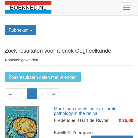
Schak
naviga
Rubrieken
Zoek resultaten
voor rubriek Oogheelkunde
4 boeken gevonden
Zoekresultaten delen met vrienden
←
«
1
»
→
More than meets the eye : brain
pathology in the retina
Frederique J Hart de Ruyter
€ 35,00
Kwaliteit: Zeer goed