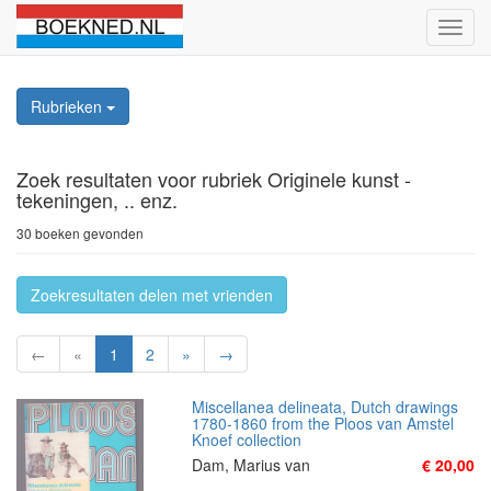
Schak
naviga
Rubrieken
Zoek resultaten
voor rubriek Originele kunst -
tekeningen, .. enz.
30 boeken gevonden
Zoekresultaten delen met vrienden
←
«
1
2
»
→
Miscellanea delineata, Dutch drawings
1780-1860 from the Ploos van Amstel
Knoef collection
Dam, Marius van
€ 20,00