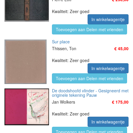
Kwaliteit: Zeer goed
In winkelwagentje
Toevoegen aan Delen met vrienden
Sur place
Thissen, Ton
€ 45,00
Kwaliteit: Zeer goed
In winkelwagentje
Toevoegen aan Delen met vrienden
De doodshoofd vlinder - Gesigneerd met
originele tekening Pauw
Jan Wolkers
€ 175,00
Kwaliteit: Zeer goed
In winkelwagentje
Toevoegen aan Delen met vrienden