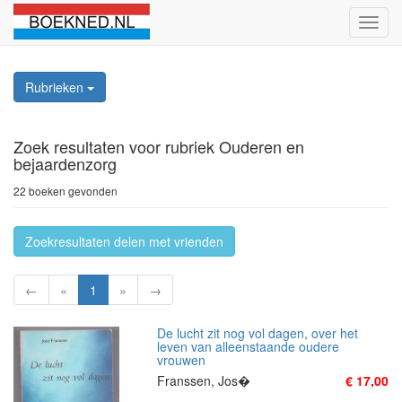
Schak
naviga
Rubrieken
Zoek resultaten
voor rubriek Ouderen en
bejaardenzorg
22 boeken gevonden
Zoekresultaten delen met vrienden
←
«
1
»
→
De lucht zit nog vol dagen, over het
leven van alleenstaande oudere
vrouwen
Franssen, Jos�
€ 17,00