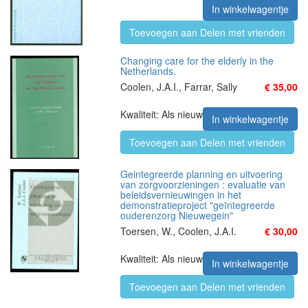
In winkelwagentje
Toevoegen aan Delen met vrienden
Changing care for the elderly in the
Netherlands.
Coolen, J.A.I., Farrar, Sally
€ 35,00
Kwaliteit: Als nieuw
In winkelwagentje
Toevoegen aan Delen met vrienden
Geintegreerde planning en uitvoering
van zorgvoorzieningen : evaluatie van
beleidsvernieuwingen in het
demonstratieproject "geïntegreerde
ouderenzorg Nieuwegein"
Toersen, W., Coolen, J.A.I.
€ 30,00
Kwaliteit: Als nieuw
In winkelwagentje
Toevoegen aan Delen met vrienden