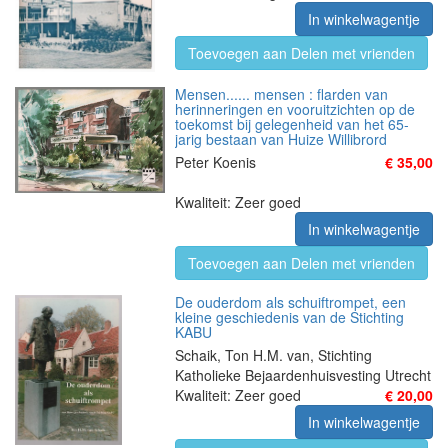
In winkelwagentje
Toevoegen aan Delen met vrienden
Mensen...... mensen : flarden van
herinneringen en vooruitzichten op de
toekomst bij gelegenheid van het 65-
jarig bestaan van Huize Willibrord
Peter Koenis
€ 35,00
Kwaliteit: Zeer goed
In winkelwagentje
Toevoegen aan Delen met vrienden
De ouderdom als schuiftrompet, een
kleine geschiedenis van de Stichting
KABU
Schaik, Ton H.M. van, Stichting
Katholieke Bejaardenhuisvesting Utrecht
Kwaliteit: Zeer goed
€ 20,00
In winkelwagentje