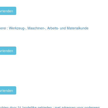
vrienden
erei : Werkzeug-, Maschinen-, Arbeits- und Materialkunde
vrienden
vrienden
tochten door 21 landelijke gebieden : met adressen voor onderweg