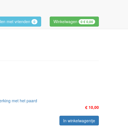
len met vrienden
Winkelwagen
0
0
€ 0,00
erking met het paard
€ 10,00
In winkelwagentje