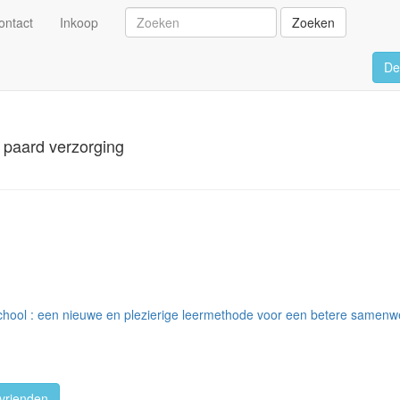
ontact
Inkoop
Zoeken
De
n paard verzorging
school : een nieuwe en plezierige leermethode voor een betere samenw
vrienden