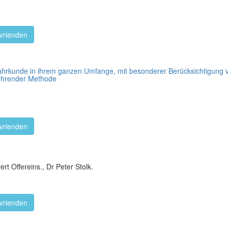
vrienden
ahrkunde in ihrem ganzen Umfange, mit besonderer Berücksichtigung von
führender Methode
vrienden
ert Offereins., Dr Peter Stolk.
vrienden