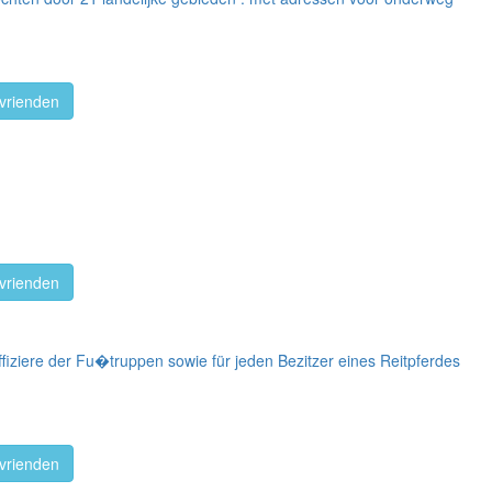
vrienden
vrienden
ffiziere der Fu�truppen sowie für jeden Bezitzer eines Reitpferdes
vrienden