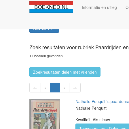
Informatie en uitleg
C
Rubrieken
Zoek resultaten
voor rubriek Paardrijden e
17 boeken gevonden
Zoekresultaten delen met vrienden
←
«
1
»
→
Nathalie Penquitt's paarden
Nathalie Penquitt
Kwaliteit: Als nieuw
Toevoegen aan Delen met 