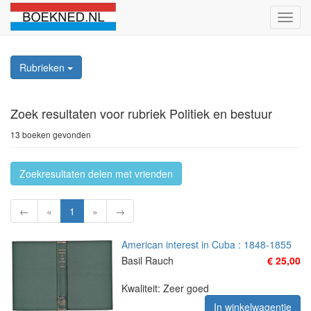
Schak
naviga
Rubrieken
Zoek resultaten
voor rubriek Politiek en bestuur
13 boeken gevonden
Zoekresultaten delen met vrienden
←
«
1
»
→
American interest in Cuba : 1848-1855
Basil Rauch
€ 25,00
Kwaliteit: Zeer goed
In winkelwagentje