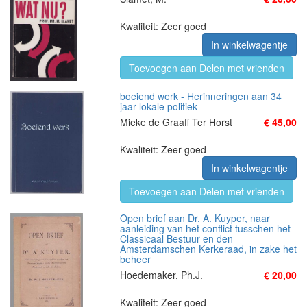
Kwaliteit: Zeer goed
In winkelwagentje
Toevoegen aan Delen met vrienden
boeiend werk - Herinneringen aan 34
jaar lokale politiek
Mieke de Graaff Ter Horst
€ 45,00
Kwaliteit: Zeer goed
In winkelwagentje
Toevoegen aan Delen met vrienden
Open brief aan Dr. A. Kuyper, naar
aanleiding van het conflict tusschen het
Classicaal Bestuur en den
Amsterdamschen Kerkeraad, in zake het
beheer
Hoedemaker, Ph.J.
€ 20,00
Kwaliteit: Zeer goed