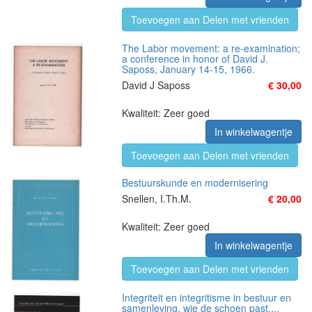
Toevoegen aan Delen met vrienden
The Labor movement: a re-examination;
a conference in honor of David J.
Saposs, January 14-15, 1966.
David J Saposs
€ 30,00
Kwaliteit: Zeer goed
In winkelwagentje
Toevoegen aan Delen met vrienden
Bestuurskunde en modernisering
Snellen, I.Th.M.
€ 20,00
Kwaliteit: Zeer goed
In winkelwagentje
Toevoegen aan Delen met vrienden
Integriteit en integritisme in bestuur en
samenleving, wie de schoen past....