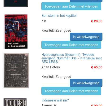
Toevoegen aan Delen met vrienden
Een stem in het kapittel.
n.n
€ 20,00
Kwaliteit: Zeer goed
In winkelwagentje
Toevoegen aan Delen met vrienden
Hydrocephalus (tijdschrift), Tweede
Jaargang Nummer Drie - Intervieuw met
REX LEGS
Arjan Peters
€ 45,00
Kwaliteit: Zeer goed
In winkelwagentje
Toevoegen aan Delen met vrienden
Indonesie wat nu?
Slamet, M.
€ 20,00