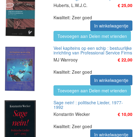
Huberts, L.W.J.C.
€ 25,00
Kwaliteit: Zeer goed
In winkelwagentje
Toevoegen aan Delen met vrienden
Veel kapiteins op een schip : bestuurlijke
inrichting van Professional Service Firms
MJ Wanrooy
€ 22,00
Kwaliteit: Zeer goed
In winkelwagentje
Toevoegen aan Delen met vrienden
Sage nein! : politische Lieder, 1977-
1992
Konstantin Wecker
€ 10,00
Kwaliteit: Zeer goed
In winkelwagentje