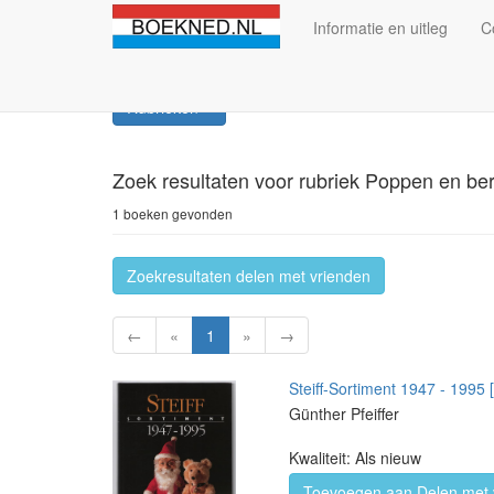
Informatie en uitleg
C
Rubrieken
Zoek resultaten
voor rubriek Poppen en be
1 boeken gevonden
Zoekresultaten delen met vrienden
←
«
1
»
→
Steiff-Sortiment 1947 - 1995
Günther Pfeiffer
Kwaliteit: Als nieuw
Toevoegen aan Delen met 