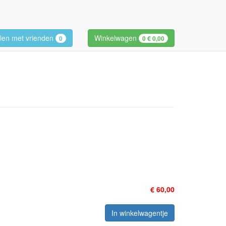
len met vrienden
Winkelwagen
0
0
€ 0,00
€ 60,00
In winkelwagentje