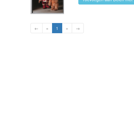
←
«
1
»
→