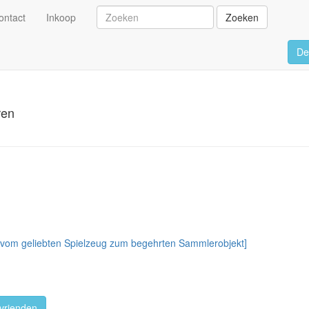
ontact
Inkoop
Zoeken
De
ren
 [vom geliebten Spielzeug zum begehrten Sammlerobjekt]
vrienden