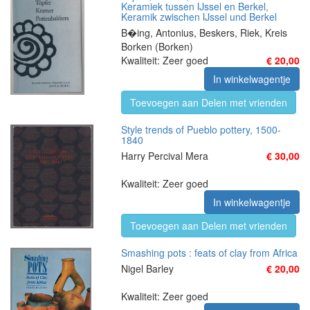
Keramiek tussen IJssel en Berkel,
Keramik zwischen IJssel und Berkel
B�ing, Antonius, Beskers, Riek, Kreis
Borken (Borken)
Kwaliteit: Zeer goed
€ 20,00
In winkelwagentje
Toevoegen aan Delen met vrienden
Style trends of Pueblo pottery, 1500-
1840
Harry Percival Mera
€ 30,00
Kwaliteit: Zeer goed
In winkelwagentje
Toevoegen aan Delen met vrienden
Smashing pots : feats of clay from Africa
Nigel Barley
€ 20,00
Kwaliteit: Zeer goed