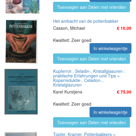
Toevoegen aan Delen met vrienden
Het ambacht van de pottenbakker
Casson, Michael
€ 10,00
Kwaliteit: Zeer goed
In winkelwagentje
Toevoegen aan Delen met vrienden
Kupferrot-, Seladin-, Kristallglasuren :
praktische Erfahrungen und Tips =
Koperreduktie-, Celadon-,
Kristalglazuren
Karel Kurstjens
€ 75,00
Kwaliteit: Zeer goed
In winkelwagentje
Toevoegen aan Delen met vrienden
Topfer, Kramer, Pottenbakkers =