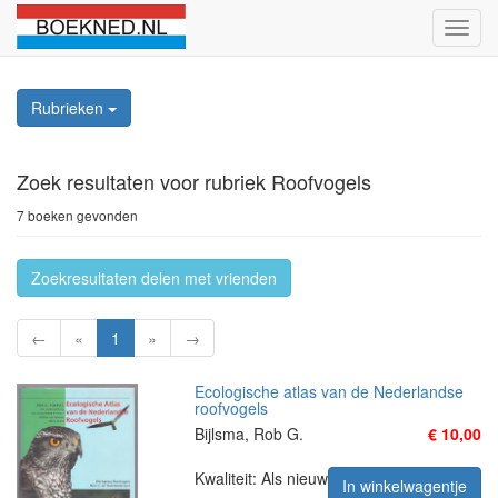
Schak
naviga
Rubrieken
Zoek resultaten
voor rubriek Roofvogels
7 boeken gevonden
Zoekresultaten delen met vrienden
←
«
1
»
→
Ecologische atlas van de Nederlandse
roofvogels
Bijlsma, Rob G.
€ 10,00
Kwaliteit: Als nieuw
In winkelwagentje