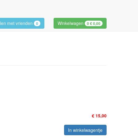
len met vrienden
Winkelwagen
0
0
€ 0,00
€ 15,00
In winkelwagentje