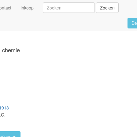
ontact
Inkoop
Zoeken
De
n chemie
 1918
.G.
vrienden