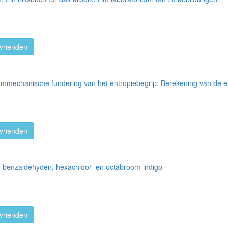
vrienden
ummechanische fundering van het entropiebegrip. Berekening van de e
vrienden
ro-benzaldehyden, hexachloor- en octabroom-indigo
vrienden