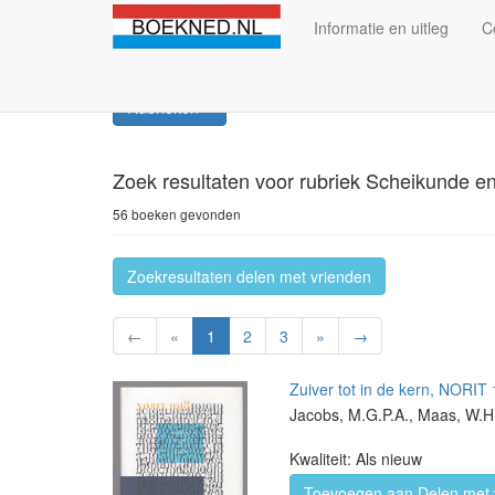
Informatie en uitleg
C
Rubrieken
Zoek resultaten
voor rubriek Scheikunde e
56 boeken gevonden
Zoekresultaten delen met vrienden
←
«
1
2
3
»
→
Zuiver tot in de kern, NORIT
Jacobs, M.G.P.A., Maas, W.H
Kwaliteit: Als nieuw
Toevoegen aan Delen met 