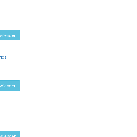
vrienden
ries
vrienden
vrienden