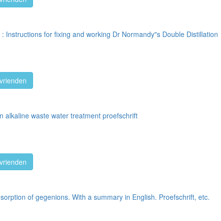
n : Instructions for fixing and working Dr Normandy"s Double Distillation
vrienden
n alkaline waste water treatment proefschrift
vrienden
orption of gegenions. With a summary in English. Proefschrift, etc.