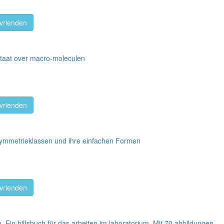
vrienden
actaat over macro-moleculen
vrienden
 Symmetrieklassen und ihre einfachen Formen
vrienden
. Ein hilfsbuch für das arbeiten im laboratorium. Mit 70 abbildungen.