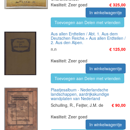
Kwaliteit: Zeer goed
€ 325,00
In winkelwagentje
Toevoegen aan Delen met vrienden
Aus allen Erdteilen / Abt. 1. Aus dem
Deutschen Reiche.+ Aus allen Erdteilen /
2. Aus den Alpen.
n.n
€ 125,00
Kwaliteit: Zeer goed
In winkelwagentje
Toevoegen aan Delen met vrienden
Plaatjesalbum - Nederlandsche
landschappen, aardrijkskundige
wandplaten van Nederland
Schuiling, R., Feijter, J.M. de
€ 90,00
Kwaliteit: Zeer goed
In winkelwagentje