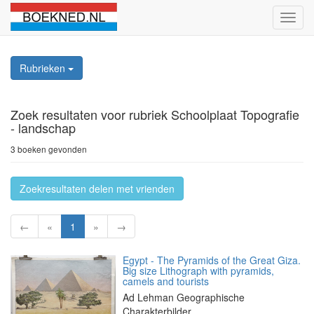
Schak
naviga
Rubrieken
Zoek resultaten
voor rubriek Schoolplaat Topografie
- landschap
3 boeken gevonden
Zoekresultaten delen met vrienden
←
«
1
»
→
Egypt - The Pyramids of the Great Giza.
Big size Lithograph with pyramids,
camels and tourists
Ad Lehman Geographische
Charakterbilder