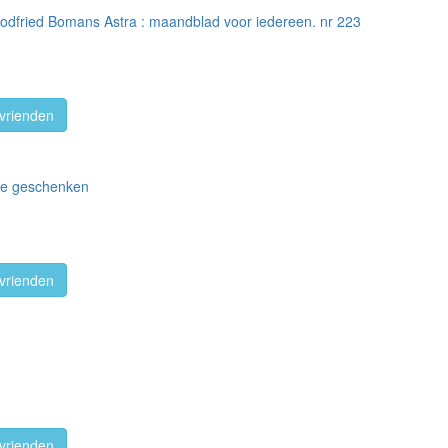
Godfried Bomans Astra : maandblad voor iedereen. nr 223
vrienden
lle geschenken
vrienden
vrienden