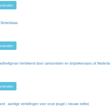
vrienden
 Sinterklaas
vrienden
goedheiligman hertekend door cartoonisten en striptekenaars uit Nederl
vrienden
nd : aardige vertellingen voor onze jeugd ( nieuwe editie)