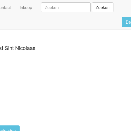
ontact
Inkoop
Zoeken
De
st Sint Nicolaas
vrienden