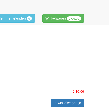
len met vrienden
Winkelwagen
0
0
€ 0,00
€ 10,00
In winkelwagentje