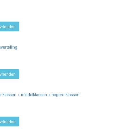
vrienden
vertelling
vrienden
ere klassen + middelklassen + hogere klassen
vrienden