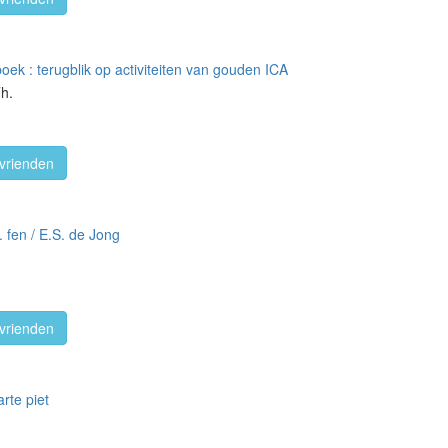
ek : terugblik op activiteiten van gouden ICA
Th.
vrienden
. fen / E.S. de Jong
vrienden
arte piet