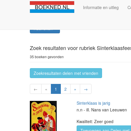
Informatie en uitleg
C
Rubrieken
Zoek resultaten
voor rubriek Sinterklaasfee
35 boeken gevonden
Zoekresultaten delen met vrienden
←
«
1
2
»
→
Sinterklaas is jarig
n.n - ill. Nans van Leeuwen
Kwaliteit: Zeer goed
Toevoegen aan Delen met 