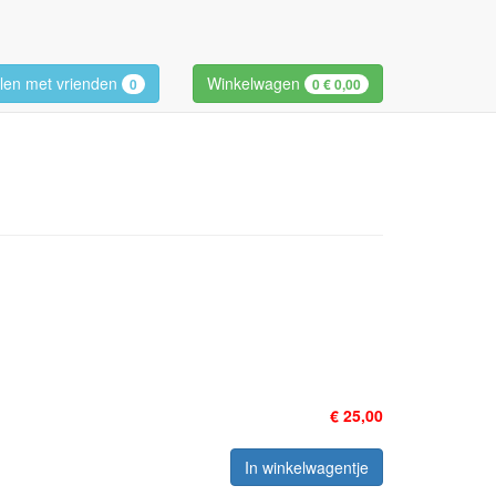
len met vrienden
Winkelwagen
0
0
€ 0,00
€ 25,00
In winkelwagentje