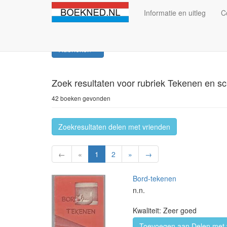
Informatie en uitleg
C
Rubrieken
Zoek resultaten
voor rubriek Tekenen en sc
42 boeken gevonden
Zoekresultaten delen met vrienden
←
«
1
2
»
→
Bord-tekenen
n.n.
Kwaliteit: Zeer goed
Toevoegen aan Delen met 