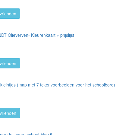
vrienden
 Olieverven- Kleurenkaart + prijslijst
vrienden
r kleintjes (map met 7 tekenvoorbeelden voor het schoolbord)
vrienden
 voor de lagere school Map 5