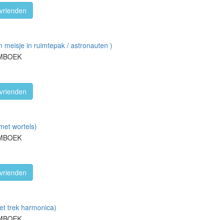
vrienden
n meisje in ruimtepak / astronauten )
RMBOEK
vrienden
met wortels)
RMBOEK
vrienden
et trek harmonica)
RMBOEK