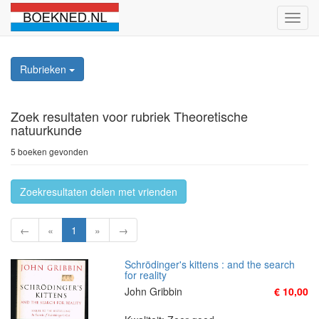
Schak
naviga
Rubrieken
Zoek resultaten
voor rubriek Theoretische
natuurkunde
5 boeken gevonden
Zoekresultaten delen met vrienden
←
«
1
»
→
Schrödinger's kittens : and the search
for reality
John Gribbin
€ 10,00