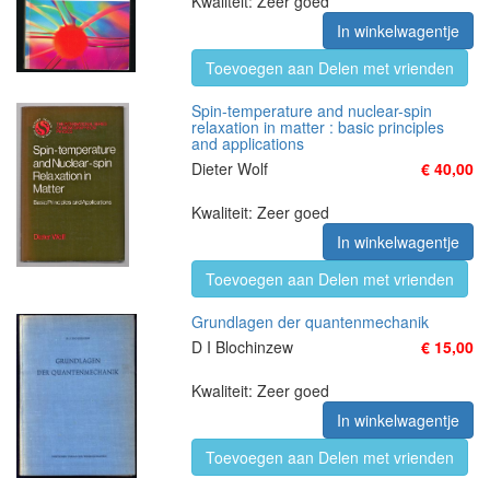
Kwaliteit: Zeer goed
In winkelwagentje
Toevoegen aan Delen met vrienden
Spin-temperature and nuclear-spin
relaxation in matter : basic principles
and applications
Dieter Wolf
€ 40,00
Kwaliteit: Zeer goed
In winkelwagentje
Toevoegen aan Delen met vrienden
Grundlagen der quantenmechanik
D I Blochinzew
€ 15,00
Kwaliteit: Zeer goed
In winkelwagentje
Toevoegen aan Delen met vrienden