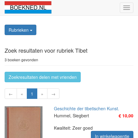
Schak
naviga
Rubrieken
Zoek resultaten
voor rubriek Tibet
3 boeken gevonden
Zoekresultaten delen met vrienden
←
«
1
»
→
Geschichte der tibetischen Kunst.
Hummel, Siegbert
€ 10,00
Kwaliteit: Zeer goed
In winkelwagentje