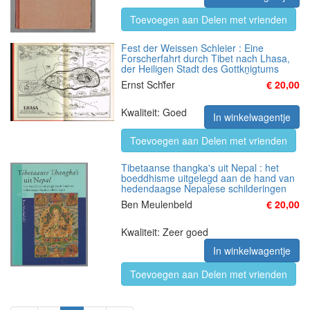
Toevoegen aan Delen met vrienden
Fest der Weissen Schleier : Eine
Forscherfahrt durch Tibet nach Lhasa,
der Heiligen Stadt des Gottkn̲igtums
Ernst Schf̃er
€ 20,00
Kwaliteit: Goed
In winkelwagentje
Toevoegen aan Delen met vrienden
Tibetaanse thangka's uit Nepal : het
boeddhisme uitgelegd aan de hand van
hedendaagse Nepalese schilderingen
Ben Meulenbeld
€ 20,00
Kwaliteit: Zeer goed
In winkelwagentje
Toevoegen aan Delen met vrienden