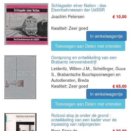
Schlagader einer Nation : das
Eisenbahnwesen der UdSSR
Joachim Petersen
€ 10,00
Kwaliteit: Zeer goed
In winkelwagentje
Toevoegen aan Delen met vrienden
Oorsprong en ontwikkeling van een
Brabants vervoersbedrijf
Leideritz, Willem J.M., Schellinger, Guus
S., Brabantsche Buurtspoorwegen en
Autodiensten, Breda
Kwaliteit: Zeer goed
€ 65,00
In winkelwagentje
Toevoegen aan Delen met vrienden
Rotzooi stop je onder de grond :
ontwikkeling van een kader voor de
inpassing van railprojecten
Boer, Enne de
€ 22,00