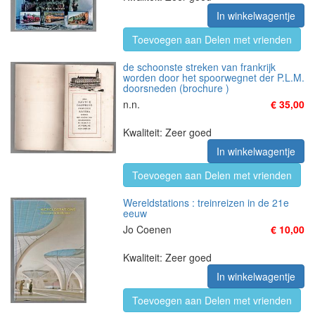
In winkelwagentje
Toevoegen aan Delen met vrienden
de schoonste streken van frankrijk
worden door het spoorwegnet der P.L.M.
doorsneden (brochure )
n.n.
€ 35,00
Kwaliteit: Zeer goed
In winkelwagentje
Toevoegen aan Delen met vrienden
Wereldstations : treinreizen in de 21e
eeuw
Jo Coenen
€ 10,00
Kwaliteit: Zeer goed
In winkelwagentje
Toevoegen aan Delen met vrienden