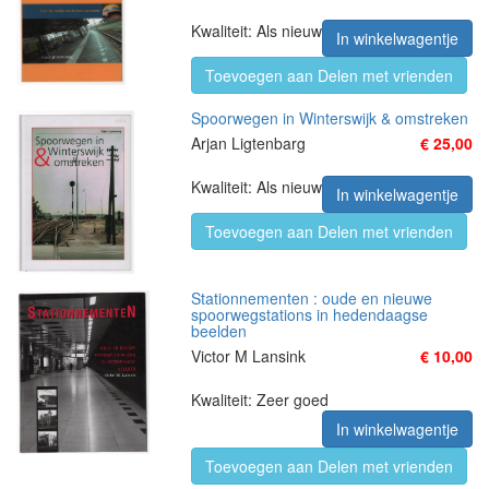
Kwaliteit: Als nieuw
In winkelwagentje
Toevoegen aan Delen met vrienden
Spoorwegen in Winterswijk & omstreken
Arjan Ligtenbarg
€ 25,00
Kwaliteit: Als nieuw
In winkelwagentje
Toevoegen aan Delen met vrienden
Stationnementen : oude en nieuwe
spoorwegstations in hedendaagse
beelden
Victor M Lansink
€ 10,00
Kwaliteit: Zeer goed
In winkelwagentje
Toevoegen aan Delen met vrienden