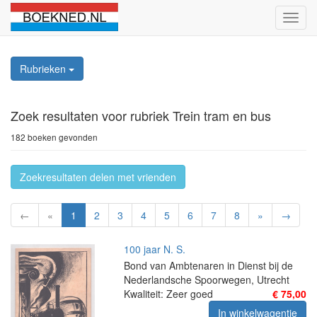
Schak
naviga
Rubrieken
Zoek resultaten
voor rubriek Trein tram en bus
182 boeken gevonden
Zoekresultaten delen met vrienden
←
«
1
2
3
4
5
6
7
8
»
→
100 jaar N. S.
Bond van Ambtenaren in Dienst bij de
Nederlandsche Spoorwegen, Utrecht
Kwaliteit: Zeer goed
€ 75,00
In winkelwagentje