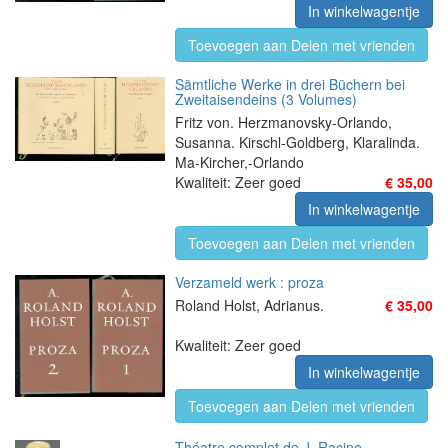
In winkelwagentje
Toevoegen aan Delen met vrienden
Sämtliche Werke in drei Büchern bei
Zweitaisendeins (3 Volumes)
Fritz von. Herzmanovsky-Orlando,
Susanna. Kirschl-Goldberg, Klaralinda.
Ma-Kircher,-Orlando
Kwaliteit: Zeer goed
€ 35,00
In winkelwagentje
Toevoegen aan Delen met vrienden
Verzameld werk : proza
Roland Holst, Adrianus.
€ 35,00
Kwaliteit: Zeer goed
In winkelwagentje
Toevoegen aan Delen met vrienden
Théatre complet de J. Racine