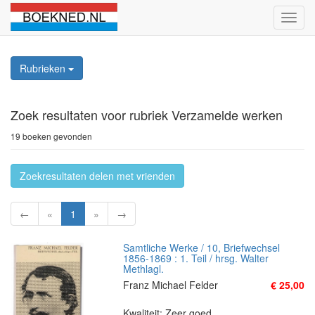
Schak
naviga
Rubrieken
Zoek resultaten
voor rubriek Verzamelde werken
19 boeken gevonden
Zoekresultaten delen met vrienden
←
«
1
»
→
Samtliche Werke / 10, Briefwechsel
1856-1869 : 1. Teil / hrsg. Walter
Methlagl.
Franz Michael Felder
€ 25,00
Kwaliteit: Zeer goed