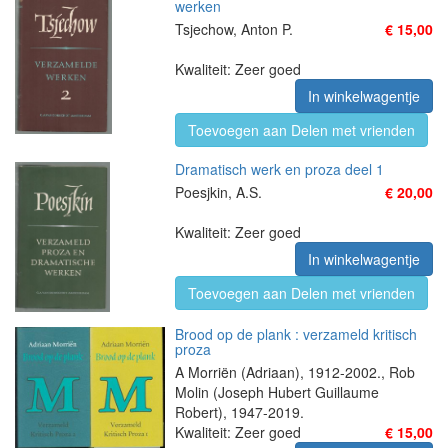
werken
Tsjechow, Anton P.
€ 15,00
Kwaliteit: Zeer goed
In winkelwagentje
Toevoegen aan Delen met vrienden
Dramatisch werk en proza deel 1
Poesjkin, A.S.
€ 20,00
Kwaliteit: Zeer goed
In winkelwagentje
Toevoegen aan Delen met vrienden
Brood op de plank : verzameld kritisch
proza
A Morriën (Adriaan), 1912-2002., Rob
Molin (Joseph Hubert Guillaume
Robert), 1947-2019.
Kwaliteit: Zeer goed
€ 15,00