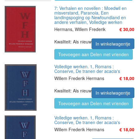
7: Verhalen en novellen : Moedwil en
misverstand, Paranoia, Een
landingspoging op Newfoundland en
andere verhalen, Volledige werken
Hermans, Willem Frederik
€ 30,00
Kwaliteit: Als nieuw
In winkelwagentje
Toevoegen aan Delen met vrienden
Volledige werken. 1, Romans :
Conserve, De tranen der acacia's
Willem Frederik Hermans
€ 18,00
Kwaliteit: Als nieuw
In winkelwagentje
Toevoegen aan Delen met vrienden
Volledige werken. 1, Romans :
Conserve, De tranen der acacia's
Willem Frederik Hermans
€ 18,00