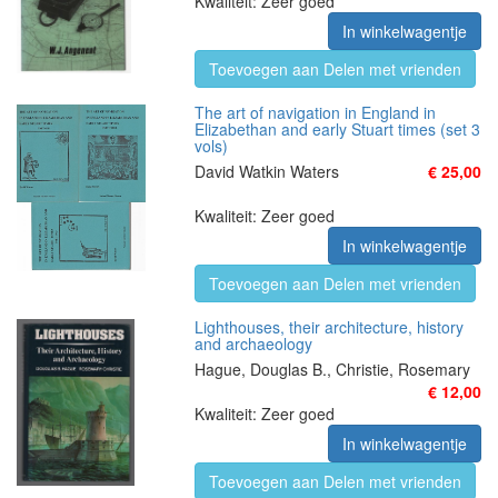
Kwaliteit: Zeer goed
In winkelwagentje
Toevoegen aan Delen met vrienden
The art of navigation in England in
Elizabethan and early Stuart times (set 3
vols)
David Watkin Waters
€ 25,00
Kwaliteit: Zeer goed
In winkelwagentje
Toevoegen aan Delen met vrienden
Lighthouses, their architecture, history
and archaeology
Hague, Douglas B., Christie, Rosemary
€ 12,00
Kwaliteit: Zeer goed
In winkelwagentje
Toevoegen aan Delen met vrienden