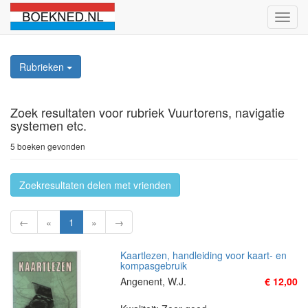
Schak
naviga
Rubrieken
Zoek resultaten
voor rubriek Vuurtorens, navigatie
systemen etc.
5 boeken gevonden
Zoekresultaten delen met vrienden
←
«
1
»
→
Kaartlezen, handleiding voor kaart- en
kompasgebruik
Angenent, W.J.
€ 12,00