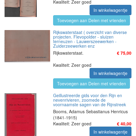
Kwaliteit: Zeer goed
In winkelwagentje
Toevoegen aan Delen met vrienden
Rijkswaterstaat ( overzicht van diverse
projecten. Flevopolder - sluizen
terneuzen - Lauwerszeewerken -
Zuiderzeewerken enz
Rijkswaterstaat.
€ 75,00
Kwaliteit: Zeer goed
In winkelwagentje
Toevoegen aan Delen met vrienden
Geillustreerde gids voor den Rijn en
nevenrivieren, zoomede de
voornaamste sagen van de Rijnstreek
Booms, Adamus Sebastianus Henricus
(1841-1915)
Kwaliteit: Zeer goed
€ 40,00
In winkelwagentje