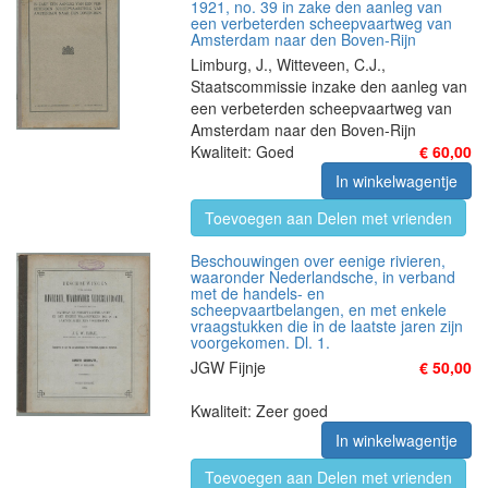
1921, no. 39 in zake den aanleg van
een verbeterden scheepvaartweg van
Amsterdam naar den Boven-Rijn
Limburg, J., Witteveen, C.J.,
Staatscommissie inzake den aanleg van
een verbeterden scheepvaartweg van
Amsterdam naar den Boven-Rijn
Kwaliteit: Goed
€ 60,00
In winkelwagentje
Toevoegen aan Delen met vrienden
Beschouwingen over eenige rivieren,
waaronder Nederlandsche, in verband
met de handels- en
scheepvaartbelangen, en met enkele
vraagstukken die in de laatste jaren zijn
voorgekomen. Dl. 1.
JGW Fijnje
€ 50,00
Kwaliteit: Zeer goed
In winkelwagentje
Toevoegen aan Delen met vrienden