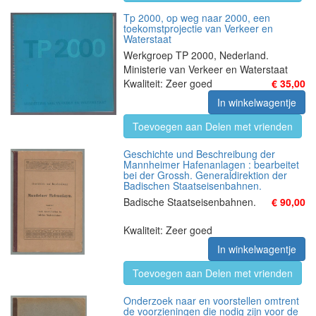
Tp 2000, op weg naar 2000, een
toekomstprojectie van Verkeer en
Waterstaat
Werkgroep TP 2000, Nederland.
Ministerie van Verkeer en Waterstaat
Kwaliteit: Zeer goed
€ 35,00
In winkelwagentje
Toevoegen aan Delen met vrienden
Geschichte und Beschreibung der
Mannheimer Hafenanlagen : bearbeitet
bei der Grossh. Generaldirektion der
Badischen Staatseisenbahnen.
Badische Staatseisenbahnen.
€ 90,00
Kwaliteit: Zeer goed
In winkelwagentje
Toevoegen aan Delen met vrienden
Onderzoek naar en voorstellen omtrent
de voorzieningen die nodig zijn voor de