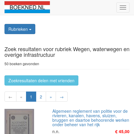
Schak
naviga
Rubrieken
Zoek resultaten
voor rubriek Wegen, waterwegen en
overige infrastructuur
50 boeken gevonden
Zoekresultaten delen met vrienden
←
«
1
2
»
→
Algemeen reglement van politie voor de
rivieren, kanalen, havens, sluizen,
bruggen en daartoe behoorende werken
onder beheer van het rijk
n.n.
€ 45,00