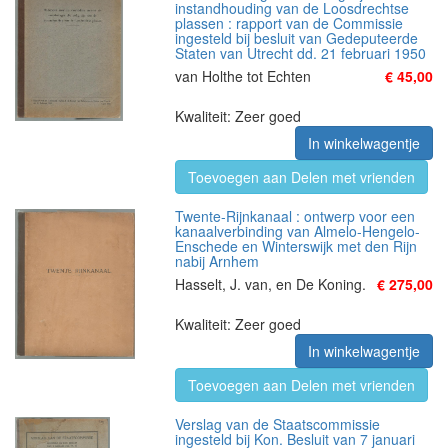
instandhouding van de Loosdrechtse
plassen : rapport van de Commissie
ingesteld bij besluit van Gedeputeerde
Staten van Utrecht dd. 21 februari 1950
van Holthe tot Echten
€ 45,00
Kwaliteit: Zeer goed
In winkelwagentje
Toevoegen aan Delen met vrienden
Twente-Rijnkanaal : ontwerp voor een
kanaalverbinding van Almelo-Hengelo-
Enschede en Winterswijk met den Rijn
nabij Arnhem
Hasselt, J. van, en De Koning.
€ 275,00
Kwaliteit: Zeer goed
In winkelwagentje
Toevoegen aan Delen met vrienden
Verslag van de Staatscommissie
ingesteld bij Kon. Besluit van 7 januari