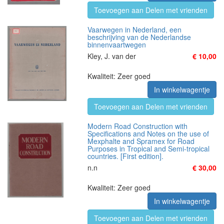
Toevoegen aan Delen met vrienden
Vaarwegen in Nederland, een
beschrijving van de Nederlandse
binnenvaartwegen
Kley, J. van der
€ 10,00
Kwaliteit: Zeer goed
In winkelwagentje
Toevoegen aan Delen met vrienden
Modern Road Construction with
Specifications and Notes on the use of
Mexphalte and Spramex for Road
Purposes in Tropical and Semi-tropical
countries. [First edition].
n.n
€ 30,00
Kwaliteit: Zeer goed
In winkelwagentje
Toevoegen aan Delen met vrienden