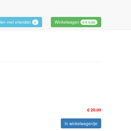
len met vrienden
Winkelwagen
0
0
€ 0,00
€ 20,00
In winkelwagentje