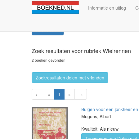
Informatie en uitleg
C
Rubrieken
Zoek resultaten
voor rubriek Wielrennen
2 boeken gevonden
Zoekresultaten delen met vrienden
←
«
1
»
→
Buigen voor een jonkheer en
Megens, Albert
Kwaliteit: Als nieuw
Toevoegen aan Delen met 