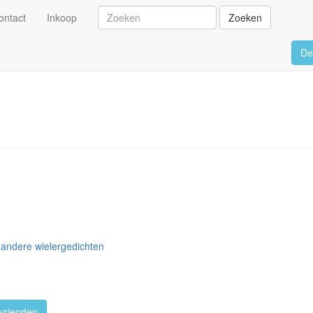
ontact
Inkoop
Zoeken
De
 andere wielergedichten
vrienden