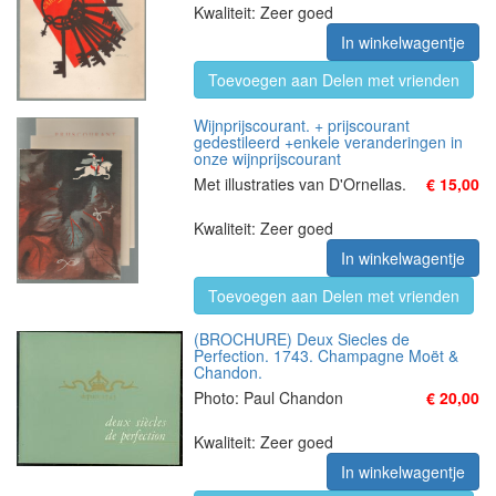
Kwaliteit: Zeer goed
In winkelwagentje
Toevoegen aan Delen met vrienden
Wijnprijscourant. + prijscourant
gedestileerd +enkele veranderingen in
onze wijnprijscourant
Met illustraties van D'Ornellas.
€ 15,00
Kwaliteit: Zeer goed
In winkelwagentje
Toevoegen aan Delen met vrienden
(BROCHURE) Deux Siecles de
Perfection. 1743. Champagne Moët &
Chandon.
Photo: Paul Chandon
€ 20,00
Kwaliteit: Zeer goed
In winkelwagentje