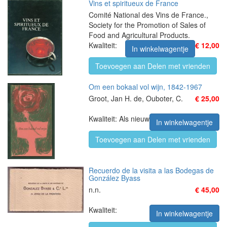
Vins et spiritueux de France
Comité National des Vins de France.,
Society for the Promotion of Sales of
Food and Agricultural Products.
Kwaliteit:
€ 12,00
In winkelwagentje
Toevoegen aan Delen met vrienden
Om een bokaal vol wijn, 1842-1967
Groot, Jan H. de, Ouboter, C.
€ 25,00
Kwaliteit: Als nieuw
In winkelwagentje
Toevoegen aan Delen met vrienden
Recuerdo de la visita a las Bodegas de
González Byass
n.n.
€ 45,00
Kwaliteit:
In winkelwagentje