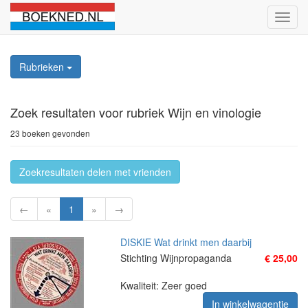
Schak
naviga
Rubrieken
Zoek resultaten
voor rubriek Wijn en vinologie
23 boeken gevonden
Zoekresultaten delen met vrienden
←
«
1
»
→
DISKIE Wat drinkt men daarbij
Stichting Wijnpropaganda
€ 25,00
Kwaliteit: Zeer goed
In winkelwagentje