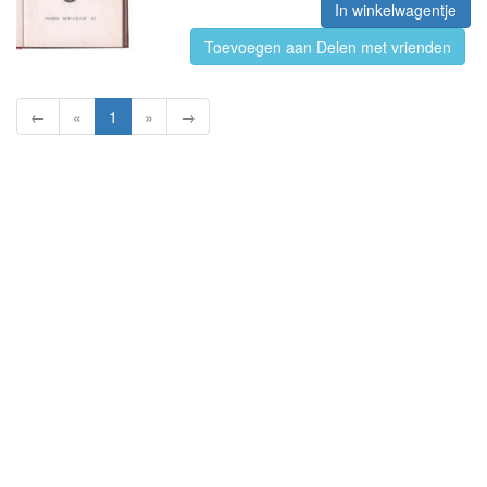
In winkelwagentje
Toevoegen aan Delen met vrienden
←
«
1
»
→