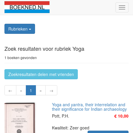
Schak
naviga
Rubrieken
Zoek resultaten
voor rubriek Yoga
1 boeken gevonden
Zoekresultaten delen met vrienden
←
«
1
»
→
Yoga and yantra, their interrelation and
their significance for Indian archaeology
Pott, P.H.
€ 10,00
Kwaliteit: Zeer goed