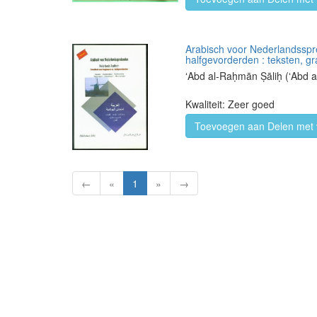
Arabisch voor Nederlandssprek
halfgevorderden : teksten, g
ʻAbd al-Raḥmān Ṣāliḥ (ʻAb
Kwaliteit: Zeer goed
Toevoegen aan Delen met 
←
«
1
»
→