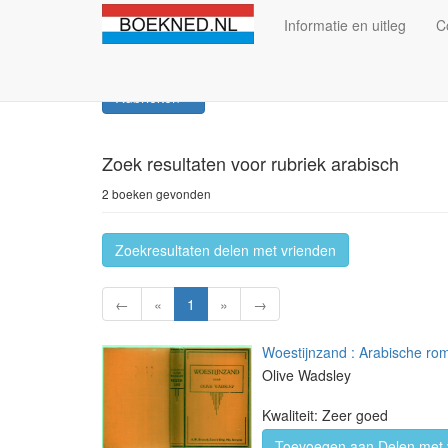
Informatie en uitleg
C
Rubrieken
Zoek resultaten
voor rubriek arabisch
2 boeken gevonden
Zoekresultaten delen met vrienden
←
«
1
»
→
Woestijnzand : Arabische ro
Olive Wadsley
Kwaliteit: Zeer goed
Toevoegen aan Delen met 