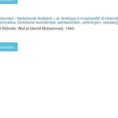
enden : Nederlands-Arabisch = al-ʻArabīyya li-mutaḥaddit̲ī al-Hūlandi
rammatica, fonetische woordenlijst, werkwoorden, oefeningen, oplossin
d al-Raḥmān ʻAbd al-Ḥamīd Muḥammad), 1960-
vrienden