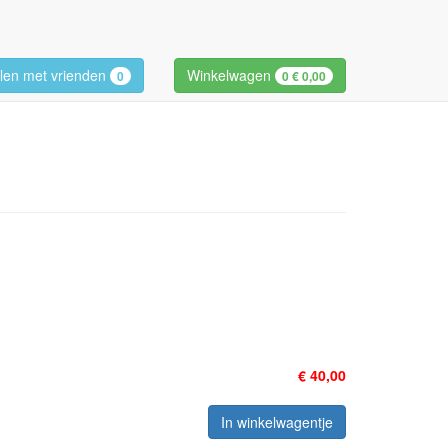
len met vrienden
Winkelwagen
0
0
€ 0,00
€ 40,00
In winkelwagentje