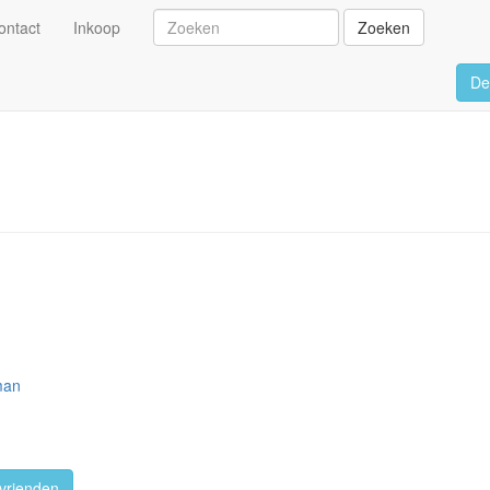
ontact
Inkoop
Zoeken
De
man
vrienden