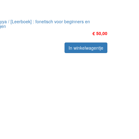
̄yya / [Leerboek] : fonetisch voor beginners en
gen
€ 50,00
In winkelwagentje