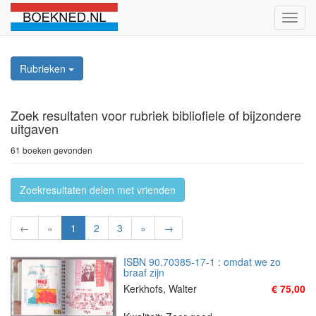
Schak
naviga
Rubrieken
Zoek resultaten
voor rubriek bibliofiele of bijzondere
uitgaven
61 boeken gevonden
Zoekresultaten delen met vrienden
←
«
1
2
3
»
→
ISBN 90.70385-17-1 : omdat we zo
braaf zijn
Kerkhofs, Walter
€ 75,00