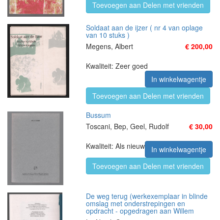
Toevoegen aan Delen met vrienden
Soldaat aan de ijzer ( nr 4 van oplage
van 10 stuks )
Megens, Albert
€ 200,00
Kwaliteit: Zeer goed
In winkelwagentje
Toevoegen aan Delen met vrienden
Bussum
Toscani, Bep, Geel, Rudolf
€ 30,00
Kwaliteit: Als nieuw
In winkelwagentje
Toevoegen aan Delen met vrienden
De weg terug (werkexemplaar in blinde
omslag met onderstrepingen en
opdracht - opgedragen aan Willem