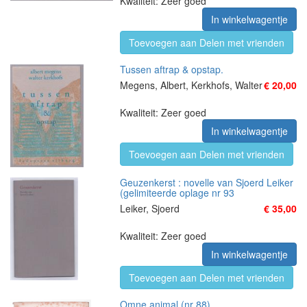
Kwaliteit: Zeer goed
In winkelwagentje
Toevoegen aan Delen met vrienden
Tussen aftrap & opstap.
Megens, Albert, Kerkhofs, Walter
€ 20,00
Kwaliteit: Zeer goed
In winkelwagentje
Toevoegen aan Delen met vrienden
Geuzenkerst : novelle van Sjoerd Leiker
(gelimiteerde oplage nr 93
Leiker, Sjoerd
€ 35,00
Kwaliteit: Zeer goed
In winkelwagentje
Toevoegen aan Delen met vrienden
Omne animal (nr 88)