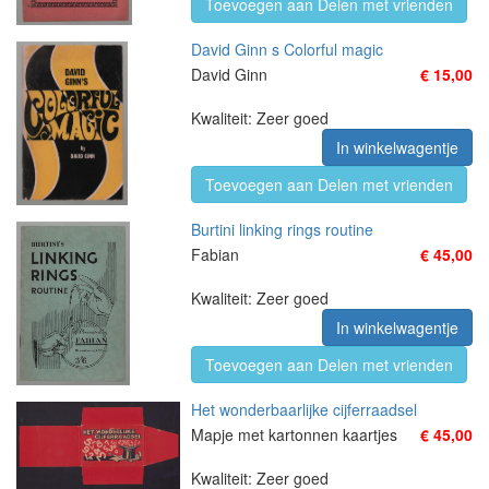
Toevoegen aan Delen met vrienden
David Ginn s Colorful magic
David Ginn
€ 15,00
Kwaliteit: Zeer goed
In winkelwagentje
Toevoegen aan Delen met vrienden
Burtini linking rings routine
Fabian
€ 45,00
Kwaliteit: Zeer goed
In winkelwagentje
Toevoegen aan Delen met vrienden
Het wonderbaarlijke cijferraadsel
Mapje met kartonnen kaartjes
€ 45,00
Kwaliteit: Zeer goed