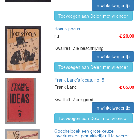
In winkelwagentje
Toevoegen aan Delen met vrienden
Hocus-pocus.
n.n
€ 20,00
Kwaliteit: Zie beschrijving
In winkelwagentje
Toevoegen aan Delen met vrienden
Frank Lane's ideas, no. 5.
Frank Lane
€ 65,00
Kwaliteit: Zeer goed
In winkelwagentje
Toevoegen aan Delen met vrienden
Goochelboek een grote keuze
toverkunsten gemakkelijk uit te voeren