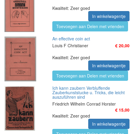
Kwaliteit: Zeer goed
In winkelwagentje
Toevoegen aan Delen met vrienden
An effective coin act
Louis F Christianer
€ 20,00
Kwaliteit: Zeer goed
In winkelwagentje
Toevoegen aan Delen met vrienden
Ich kann zaubern Verbluffende
Zauberkunststucke u. Tricks, die leicht
auszuführen sind
Friedrich Wilhelm Conrad Horster
€ 15,00
Kwaliteit: Zeer goed
In winkelwagentje