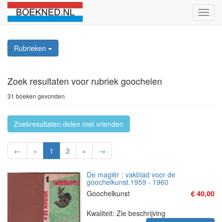
Schak
naviga
Rubrieken
Zoek resultaten
voor rubriek goochelen
31 boeken gevonden
Zoekresultaten delen met vrienden
←
«
1
2
»
→
De magiër : vakblad voor de
goochelkunst.1959 - 1960
Goochelkunst
€ 40,00
Kwaliteit: Zie beschrijving