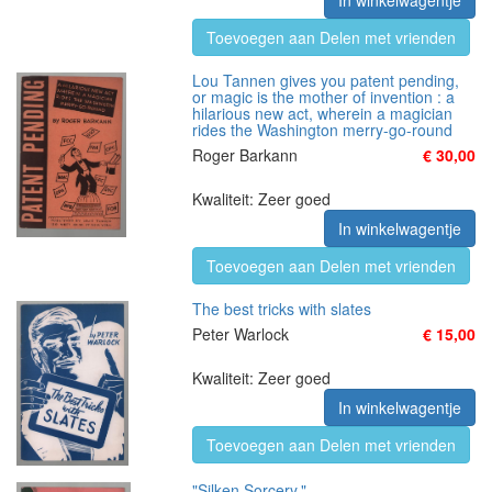
In winkelwagentje
Toevoegen aan Delen met vrienden
Lou Tannen gives you patent pending,
or magic is the mother of invention : a
hilarious new act, wherein a magician
rides the Washington merry-go-round
Roger Barkann
€ 30,00
Kwaliteit: Zeer goed
In winkelwagentje
Toevoegen aan Delen met vrienden
The best tricks with slates
Peter Warlock
€ 15,00
Kwaliteit: Zeer goed
In winkelwagentje
Toevoegen aan Delen met vrienden
"Silken Sorcery."