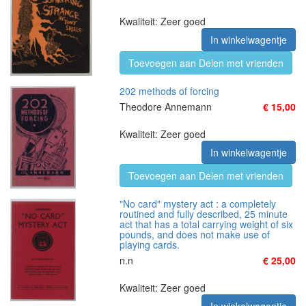
Kwaliteit: Zeer goed
In winkelwagentje
Toevoegen aan Delen met vrienden
202 methods of forcing
Theodore Annemann
€ 15,00
Kwaliteit: Zeer goed
In winkelwagentje
Toevoegen aan Delen met vrienden
"No card" mystery act : a completely
routined and fully described, 25 minute
act that has a total carrying weight of six
pounds, and does not make use of
playing cards.
n.n
€ 25,00
Kwaliteit: Zeer goed