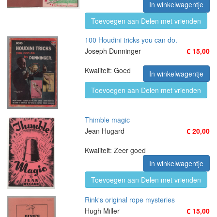
In winkelwagentje
Toevoegen aan Delen met vrienden
100 Houdini tricks you can do.
Joseph Dunninger
€ 15,00
Kwaliteit: Goed
In winkelwagentje
Toevoegen aan Delen met vrienden
Thimble magic
Jean Hugard
€ 20,00
Kwaliteit: Zeer goed
In winkelwagentje
Toevoegen aan Delen met vrienden
Rink's original rope mysteries
Hugh Miller
€ 15,00