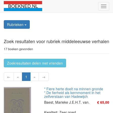
Schak
naviga
Rubrieken
Zoek resultaten
voor rubriek middeleeuwse verhalen
17 boeken gevonden
Zoekresultaten delen met vrienden
←
«
1
»
→
" Fiere herte doelt na minnen gronde
".De fierheid als kernmoment in het
zelfverstaan van Hadewijch
Baest, Marieke J.E.H.T. van.
€ 65,00
Kwaliteit: Zeer goed