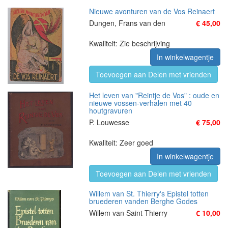
Nieuwe avonturen van de Vos Reinaert
Dungen, Frans van den
€ 45,00
Kwaliteit: Zie beschrijving
In winkelwagentje
Toevoegen aan Delen met vrienden
Het leven van "Reintje de Vos" : oude en
nieuwe vossen-verhalen met 40
houtgravuren
P. Louwesse
€ 75,00
Kwaliteit: Zeer goed
In winkelwagentje
Toevoegen aan Delen met vrienden
Willem van St. Thierry's Epistel totten
bruederen vanden Berghe Godes
Willem van Saint Thierry
€ 10,00