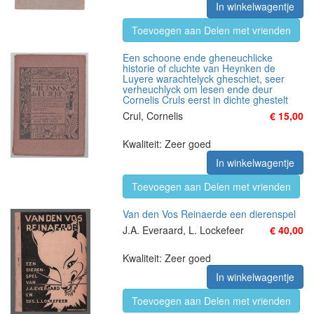
In winkelwagentje
Toevoegen aan Delen met vrienden
Een schoone ende gheneuchlicke
historie of cluchte van Heynken de
Luyere warachtelyck gheschiet, seer
verheuchlyck om lesen ende deur
Cornelis Cruls eerst in dichte ghestelt
Crul, Cornelis
€ 15,00
Kwaliteit: Zeer goed
In winkelwagentje
Toevoegen aan Delen met vrienden
Van den Vos Reinaerde een dierenspel
J.A. Everaard, L. Lockefeer
€ 40,00
Kwaliteit: Zeer goed
In winkelwagentje
Toevoegen aan Delen met vrienden