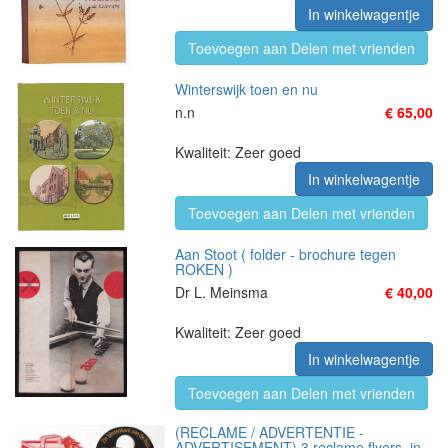
In winkelwagentje
Toevoegen aan Delen met vrienden
Winterswijk toen en nu
n.n
€ 65,00
Kwaliteit: Zeer goed
In winkelwagentje
Toevoegen aan Delen met vrienden
Aan Stoot ( folder - brochure tegen
ROKEN )
Dr L. Meinsma
€ 40,00
Kwaliteit: Zeer goed
In winkelwagentje
Toevoegen aan Delen met vrienden
(RECLAME / ADVERTENTIE -
ADVERTISEMENT) 3 reclame flyers. in