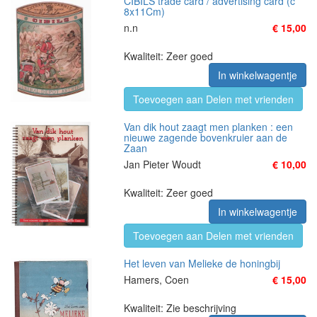
CIBILS trade card / advertising card (c
8x11Cm)
n.n
€ 15,00
Kwaliteit: Zeer goed
In winkelwagentje
Toevoegen aan Delen met vrienden
Van dik hout zaagt men planken : een
nieuwe zagende bovenkruier aan de
Zaan
Jan Pieter Woudt
€ 10,00
Kwaliteit: Zeer goed
In winkelwagentje
Toevoegen aan Delen met vrienden
Het leven van Melieke de honingbij
Hamers, Coen
€ 15,00
Kwaliteit: Zie beschrijving