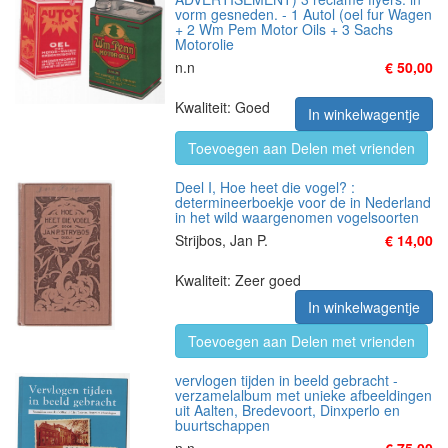
vorm gesneden. - 1 Autol (oel fur Wagen
+ 2 Wm Pem Motor Oils + 3 Sachs
Motorolie
n.n
€ 50,00
Kwaliteit: Goed
In winkelwagentje
Toevoegen aan Delen met vrienden
Deel I, Hoe heet die vogel? :
determineerboekje voor de in Nederland
in het wild waargenomen vogelsoorten
Strijbos, Jan P.
€ 14,00
Kwaliteit: Zeer goed
In winkelwagentje
Toevoegen aan Delen met vrienden
vervlogen tijden in beeld gebracht -
verzamelalbum met unieke afbeeldingen
uit Aalten, Bredevoort, Dinxperlo en
buurtschappen