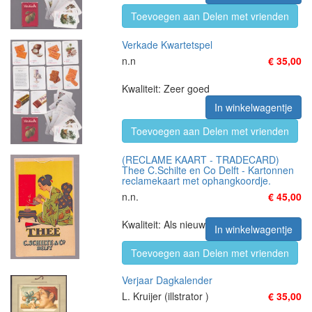
Toevoegen aan Delen met vrienden
Verkade Kwartetspel
n.n
€ 35,00
Kwaliteit: Zeer goed
In winkelwagentje
Toevoegen aan Delen met vrienden
(RECLAME KAART - TRADECARD)
Thee C.Schilte en Co Delft - Kartonnen
reclamekaart met ophangkoordje.
n.n.
€ 45,00
Kwaliteit: Als nieuw
In winkelwagentje
Toevoegen aan Delen met vrienden
Verjaar Dagkalender
L. Kruijer (illstrator )
€ 35,00