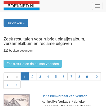
Schak
naviga
Rubrieken
Zoek resultaten
voor rubriek plaatjesalbum,
verzamelalbum en reclame uitgaven
229 boeken gevonden
Zoekresultaten delen met vrienden
←
«
1
2
3
4
5
6
7
8
9
10
»
→
Het albumverhaal van Verkade
Koninklijke Verkade Fabrieken